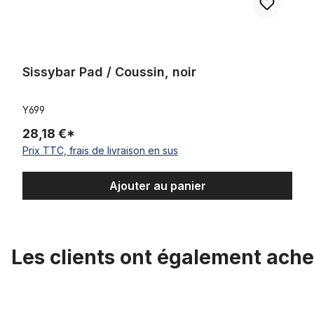
Sissybar Pad / Coussin, noir
Y699
28,18 €*
Prix TTC, frais de livraison en sus
Ajouter au panier
Les clients ont également ache
Ignorer la galerie de produits
Support de selle 25,4 zingué 330 mm