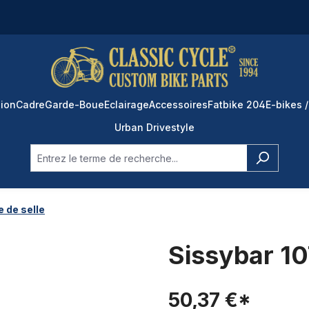
ion
Cadre
Garde-Boue
Eclairage
Accessoires
Fatbike 204
E-bikes /
Urban Drivestyle
e de selle
Sissybar 1
50,37 €*