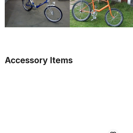
Accessory Items
Ignorer la galerie de produits
Sissybar Pad / Coussin, noir