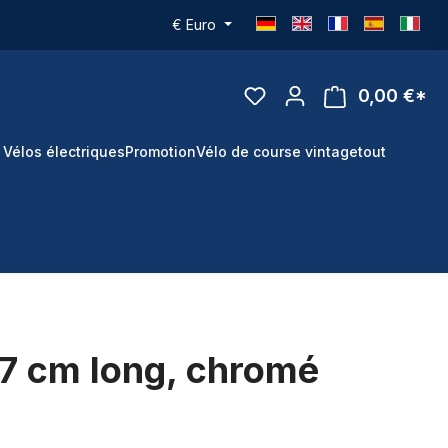
€
Euro
0,00 €*
 Vélos électriques
Promotion
Vélo de course vintage
tout
07 cm long, chromé