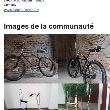
D-61479 Schloßborn / Taunus
Germany
www.classic-cycle.de
Images de la communauté