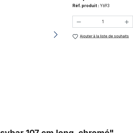
Réf. produit :
Y693
Quantité de produi
Ajouter à la liste de souhaits