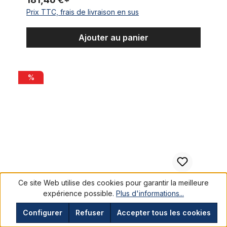
Prix TTC, frais de livraison en sus
Ajouter au panier
Fourche Springer double ressort Classic Cycle vintage Fat Cy
%
Ce site Web utilise des cookies pour garantir la meilleure
expérience possible.
Plus d'informations...
Fourche Springer double ressort
Configurer
Refuser
Accepter tous les cookies
Classic Cycle vintage Fat Cycle