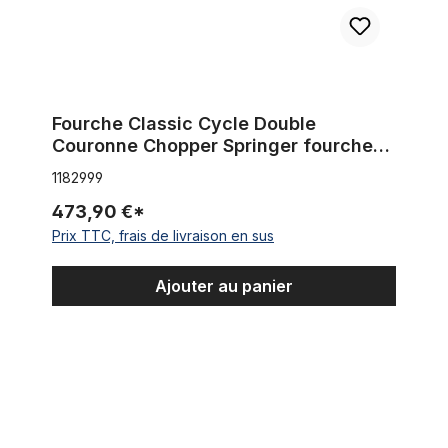
Fourche Classic Cycle Double
Couronne Chopper Springer fourche
pour frein à disque 1 1/8 tige
1182999
473,90 €*
Prix TTC, frais de livraison en sus
Ajouter au panier
Fourche Springer double ressort Classic Cycle pour jantes 28