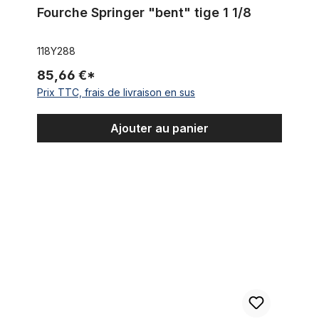
Fourche Springer "bent" tige 1 1/8
118Y288
85,66 €*
Prix TTC, frais de livraison en sus
Ajouter au panier
Fourche Springer 26 pouces avec Cantilever V-Brake, tige 1 1