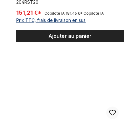
204RST20
151,21 €*
Copilote IA
181,46 €*
Copilote IA
Prix TTC, frais de livraison en sus
Ajouter au panier
Fourche Springer 26 pouces, sans cantilever, noir