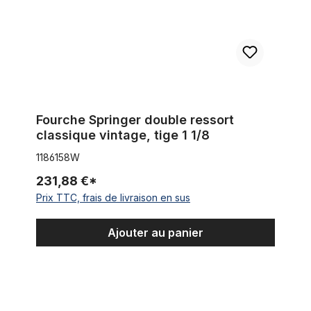
Fourche Springer double ressort
classique vintage, tige 1 1/8
1186158W
231,88 €*
Prix TTC, frais de livraison en sus
Ajouter au panier
Fourche Springer "bent" à déport extrêmement long