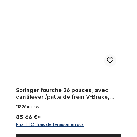
Springer fourche 26 pouces, avec cantilever /patte de frein V-B
Springer fourche 26 pouces, avec
cantilever /patte de frein V-Brake,
noir 1 1/8 tige
118264c-sw
85,66 €*
Prix TTC, frais de livraison en sus