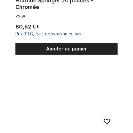
Fourche Springer 20 pouces -
Chromée
Y259
80,62 €*
Prix TTC, frais de livraison en sus
Ajouter au panier
Fourche Springer 26 pouces, avec cantilever / V-brake