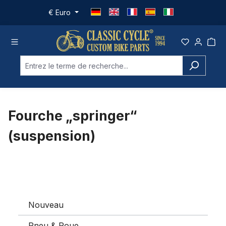
Passer au contenu principal
€
Euro
Fourche „springer“
(suspension)
Nouveau
Pneu & Roue