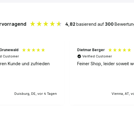
rvorragend
4,82
basierend auf
300
Bewertun
 Grunewald
Dietmar Berger
ed Customer
Verified Customer
hren Kunde und zufrieden
Feiner Shop, leider soweit 
Duisburg, DE, vor 4 Tagen
Vienna, AT, v