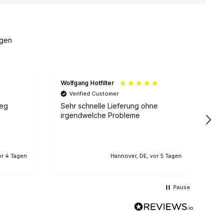
gen
Wolfgang Hotfilter
Er
Verified Customer
weg
Sehr schnelle Lieferung ohne
Fa
irgendwelche Probleme
or 4 Tagen
Hannover, DE, vor 5 Tagen
Pause