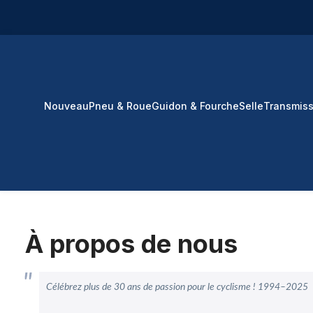
ser au contenu principal
Passer à la recherche
Passer à la navigation principale
Nouveau
Pneu & Roue
Guidon & Fourche
Selle
Transmiss
À propos de nous
Célébrez plus de 30 ans de passion pour le cyclisme ! 1994–2025