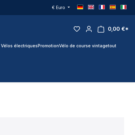
€
Euro
0,00 €*
 Vélos électriques
Promotion
Vélo de course vintage
tout