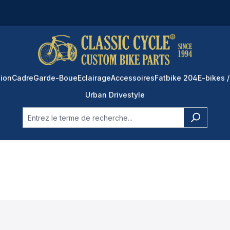
ion
Cadre
Garde-Boue
Eclairage
Accessoires
Fatbike 204
E-bikes /
Urban Drivestyle