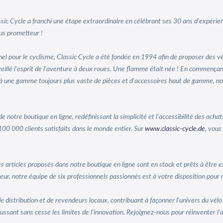
sic Cycle a franchi une étape extraordinaire en célébrant ses 30 ans d'expéri
us prometteur !
nnel pour le cyclisme, Classic Cycle a été fondée en 1994 afin de proposer des 
 éveillé l'esprit de l'aventure à deux roues. Une flamme était née ! En comme
e à une gamme toujours plus vaste de pièces et d'accessoires haut de gamme, 
notre boutique en ligne, redéfinissant la simplicité et l'accessibilité des acha
00 000 clients satisfaits dans le monde entier. Sur
www.classic-cycle.de
, vous
es articles proposés dans notre boutique en ligne sont en stock et prêts à êtr
, notre équipe de six professionnels passionnés est à votre disposition pour 
distribution et de revendeurs locaux, contribuant à façonner l'univers du vélo
sant sans cesse les limites de l'innovation. Rejoignez-nous pour réinventer l'art