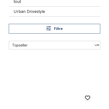
tout
Urban Drivestyle
Filtre
Jante alu 24 pouces, 46 mm noir mat