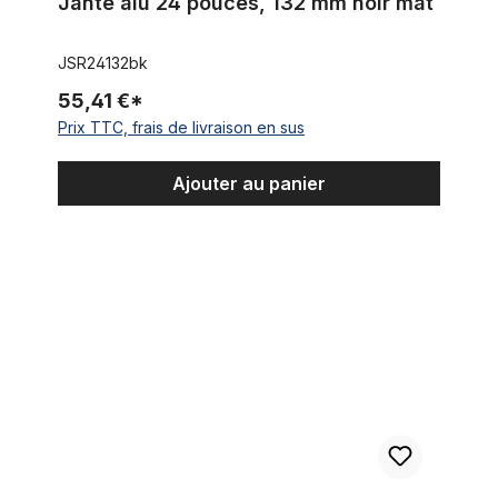
Jante alu 24 pouces, 132 mm noir mat
JSR24132bk
55,41 €*
Prix TTC, frais de livraison en sus
Ajouter au panier
Jante en aluminium 24 pouces, 102 mm brut