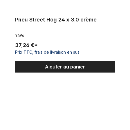
Pneu Street Hog 24 x 3.0 crème
Y496
37,26 €*
Prix TTC, frais de livraison en sus
Ajouter au panier
Jante en aluminium 24 pouces, 57 mm, noir, 32 trous, double p