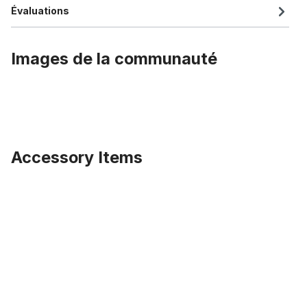
Évaluations
Images de la communauté
Accessory Items
Ignorer la galerie de produits
Fender Set 26 pouces. 80 mm avec Ducktails, acier inox