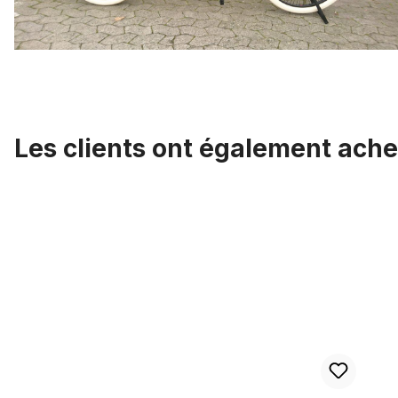
Les clients ont également ache
Ignorer la galerie de produits
Gaine câble Bowden, doré métallisé, 2,50 m x 5 mm