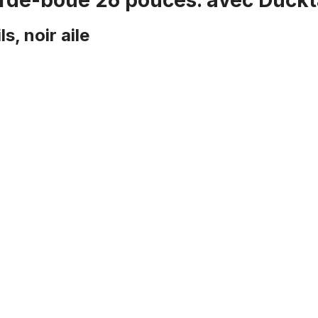
arde-boue 26 pouces. avec Duckt
, noir aile