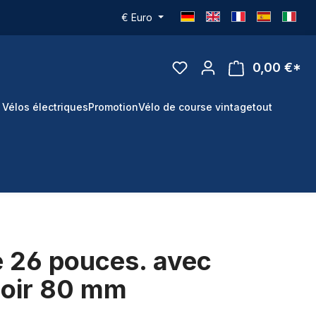
€
Euro
0,00 €*
 Vélos électriques
Promotion
Vélo de course vintage
tout
 26 pouces. avec
noir 80 mm