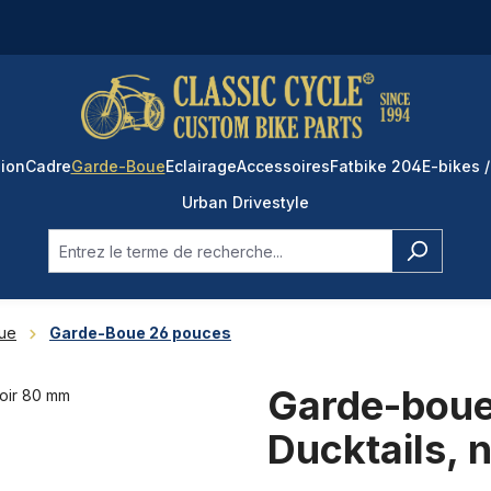
ion
Cadre
Garde-Boue
Eclairage
Accessoires
Fatbike 204
E-bikes /
Urban Drivestyle
ue
Garde-Boue 26 pouces
Garde-boue
Ducktails, 