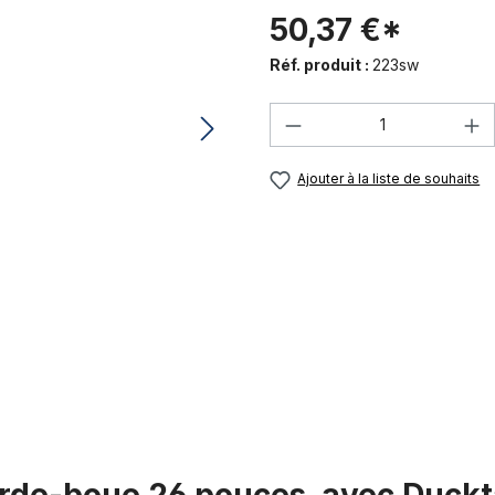
50,37 €*
Réf. produit :
223sw
Quantité de produi
Ajouter à la liste de souhaits