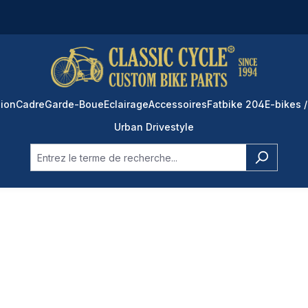
ion
Cadre
Garde-Boue
Eclairage
Accessoires
Fatbike 204
E-bikes /
Urban Drivestyle