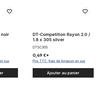
 noir
DT-Competition Rayon 2.0 /
1.8 x 305 silver
DTSC305
0,49 €*
 en sus
Prix TTC, frais de livraison en sus
er
Ajouter au panier
 x 260 silver
Rayon 2.0 14G x 282 Niro