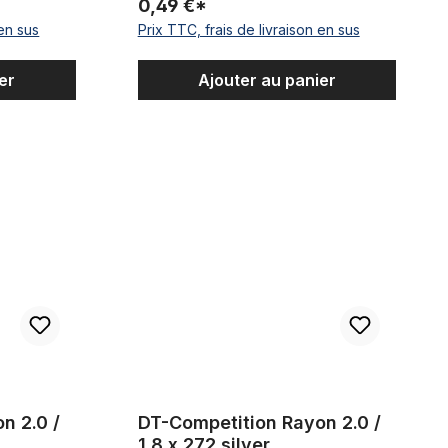
0,49 €*
 en sus
Prix TTC, frais de livraison en sus
er
Ajouter au panier
 x 303 silver
DT-Competition Rayon 2.0 / 1.8 x 272 silver
n 2.0 /
DT-Competition Rayon 2.0 /
1.8 x 272 silver