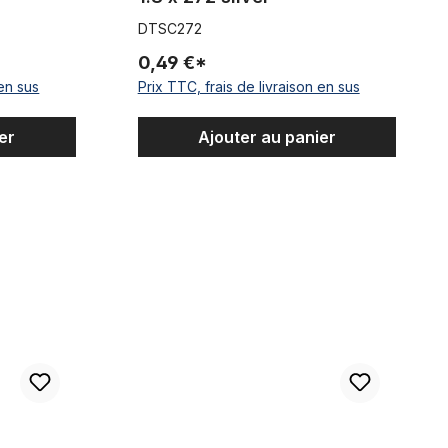
DTSC272
0,49 €*
 en sus
Prix TTC, frais de livraison en sus
er
Ajouter au panier
 x 304 silver
DT-Champion Rayon 1.8 x 296 argent