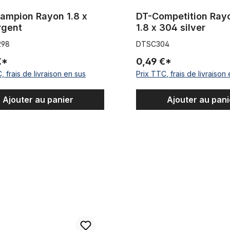
ampion Rayon 1.8 x
DT-Competition Rayo
rgent
1.8 x 304 silver
298
DTSC304
€*
0,49 €*
, frais de livraison en sus
Prix TTC, frais de livraison
Ajouter au panier
Ajouter au pani
x 270 Niro
Rayon 2.0 14G x 276 Niro