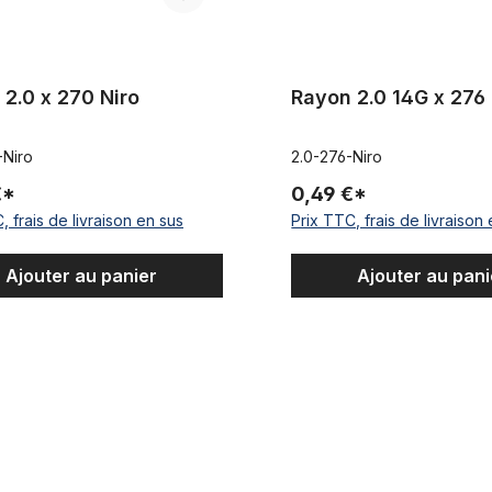
2.0 x 270 Niro
Rayon 2.0 14G x 276 
-Niro
2.0-276-Niro
€*
0,49 €*
, frais de livraison en sus
Prix TTC, frais de livraison
Ajouter au panier
Ajouter au pani
tion Rayon 2.0 / 1.8 x 254 silver
Rayon 2.0 x 246 Niro noir