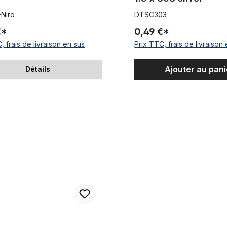
-Niro
DTSC303
€*
0,49 €*
, frais de livraison en sus
Prix TTC, frais de livraison
Ajouter au pani
Détails
on Rayon 1.8 x 298 argent
DT-Competition Rayon 2.0 / 1.8