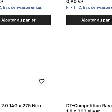
€*
0,90 €*
, frais de livraison en sus
Prix TTC, frais de livraison
Ajouter au panier
Ajouter au pani
14G x 275 Niro
DT-Competition Rayon 2.0 / 1.8
2.0 14G x 275 Niro
DT-Competition Rayo
1.8 x 303 silver