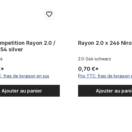
mpetition Rayon 2.0 /
Rayon 2.0 x 246 Niro
254 silver
4
2.0-246-schwarz
€*
0,70 €*
, frais de livraison en sus
Prix TTC, frais de livraison
Ajouter au panier
Ajouter au pani
14G x 277 Niro
DT-Competition Rayon 2.0 / 1.8