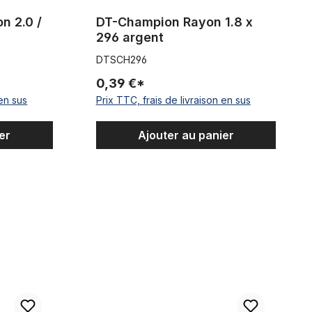
n 2.0 /
DT-Champion Rayon 1.8 x
296 argent
DTSCH296
0,39 €*
 en sus
Prix TTC, frais de livraison en sus
er
Ajouter au panier
Rayon 2.0 x 268 Niro