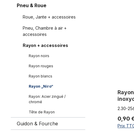
Pneu & Roue
Rayon 2,30
Roue, Jante + accessoires
Pneu, Chambre à air +
accessoires
Rayon + accessoires
Rayon noirs
Rayon rouges
Rayon blancs
Rayon „Niro“
Rayon
Rayon: Acier zingué /
inoxy
chromé
2.30-25
Tête de Rayon
0,90 
Guidon & Fourche
Prix TTC