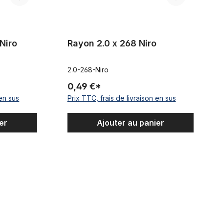
Niro
Rayon 2.0 x 268 Niro
2.0-268-Niro
0,49 €*
 en sus
Prix TTC, frais de livraison en sus
er
Ajouter au panier
DT-Competition Rayon 2.0 / 1.8 x 305 silver