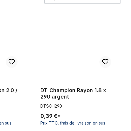
 x 298 silver
DT-Champion Rayon 1.8 x 290 argent
n 2.0 /
DT-Champion Rayon 1.8 x
290 argent
DTSCH290
0,39 €*
 en sus
Prix TTC, frais de livraison en sus