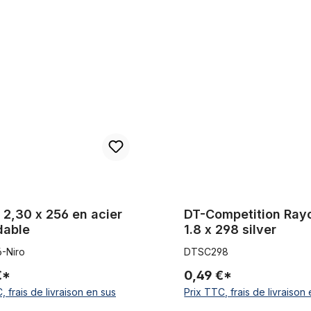
 x 256 en acier inoxydable
DT-Competition Rayon 2.0 / 1.8
 2,30 x 256 en acier
DT-Competition Rayo
dable
1.8 x 298 silver
6-Niro
DTSC298
€*
0,49 €*
, frais de livraison en sus
Prix TTC, frais de livraison