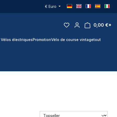
€
Euro
0,00 €*
 Vélos électriques
Promotion
Vélo de course vintage
tout