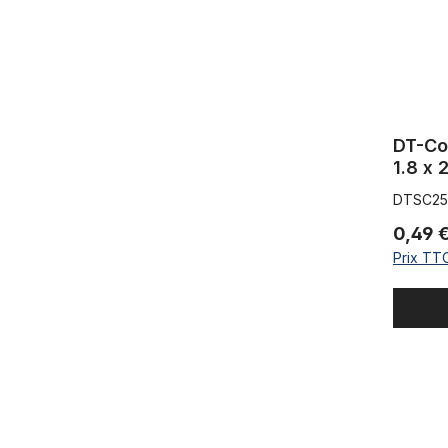
DT-Co
1.8 x 
DTSC25
0,49 
Prix TTC
Rayon 2.0 