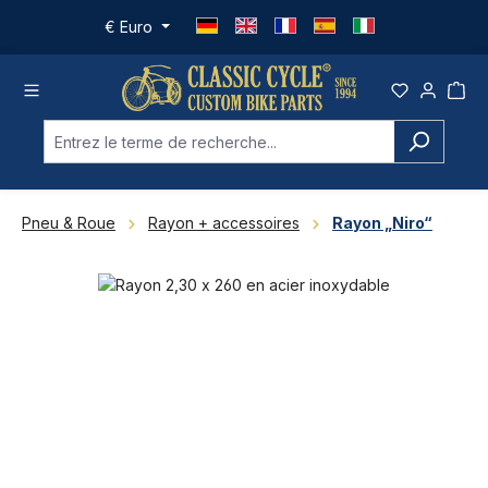
Passer au contenu principal
€
Euro
Pneu & Roue
Rayon + accessoires
Rayon „Niro“
Ignorer la galerie d'images