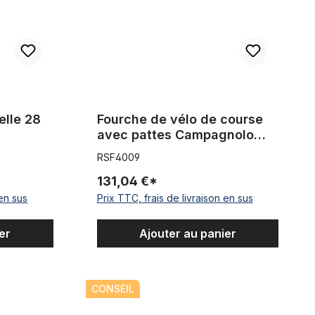
elle 28
Fourche de vélo de course
avec pattes Campagnolo
700c années 70-80
RSF4009
Longueur de tige : 230 mm
Bleu ciel
131,04 €*
 en sus
Prix TTC, frais de livraison en sus
er
Ajouter au panier
ige : 183 mm Bleu ciel
ec pattes Campagnolo 700c années 70-80 Longueur de tige : 187 
fourche route avec pattes Campagnolo 700c 70-80
CONSEIL