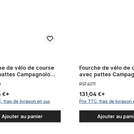
he de vélo de course
Fourche de vélo de 
pattes Campagnolo
avec pattes Campag
70-80 Longueur de
700c années 70-80
0
RSF4011
 183 mm Bleu ciel
Longueur de tige : 
4 €*
Bleu ciel
131,04 €*
, frais de livraison en sus
Prix TTC, frais de livraison
Ajouter au panier
Ajouter au pani