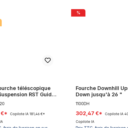
e téléscopique avec Suspension RST Guide 20 TNL Fatbike 1 1/8 A
Fourche Downhill Upside - Do
%
ourche téléscopique
Fourche Downhill Up
Suspension RST Guide
Down jusqu'à 26 "
L Fatbike 1 1/8 Ahead
20
1100DH
rein à disque
1 €*
302,47 €*
Copilote IA
181,46 €*
Copilote IA
4
IA
Copilote IA
, frais de livraison en sus
Prix TTC, frais de livraison