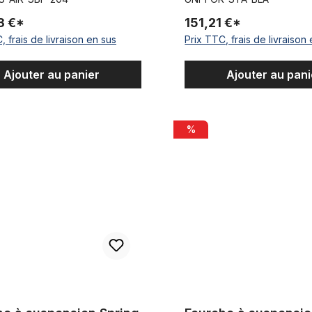
3 €*
151,21 €*
, frais de livraison en sus
Prix TTC, frais de livraison
Ajouter au panier
Ajouter au pani
suspension Spring Beast Noir
Fourche à suspension Spring
%