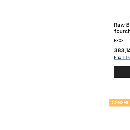
Raw B
fourc
Échant
F303
383,1
Prix TTC
Fourche d
CONSEIL