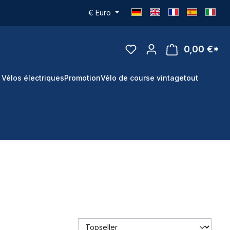
€
Euro
0,00 €*
 Vélos électriques
Promotion
Vélo de course vintage
tout