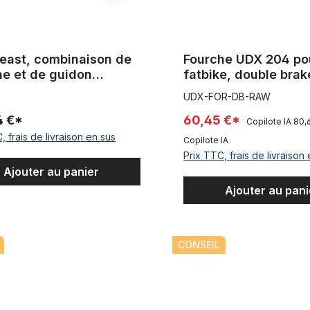
east, combinaison de
Fourche UDX 204 po
he et de guidon
fatbike, double brak
illon de production
non peint
UDX-FOR-DB-RAW
4 €*
60,45 €*
Copilote IA
80,
, frais de livraison en sus
Copilote IA
Prix TTC, frais de livraison
Ajouter au panier
Ajouter au pani
e vélo de course Reynolds 531 avec pattes Campagnolo, 700C
Fourche de vélo Gazelle 28 p
CONSEIL