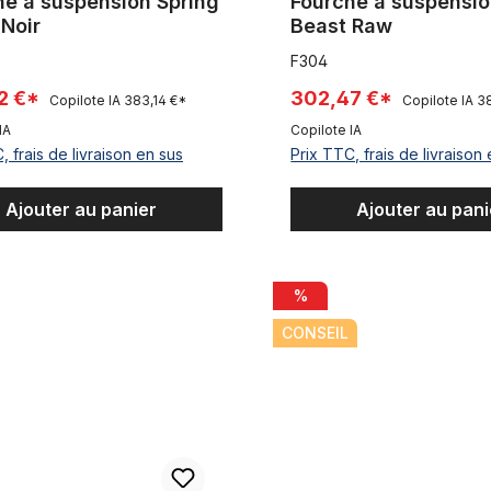
he à suspension Spring
Fourche à suspensio
 Noir
Beast Raw
F304
2 €*
302,47 €*
Copilote IA
383,14 €*
Copilote IA
38
IA
Copilote IA
, frais de livraison en sus
Prix TTC, frais de livraison
Ajouter au panier
Ajouter au pani
 combinaison de fourche et de guidon Échantillon de production
Fourche UDX 204 pour fatbike
%
CONSEIL