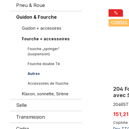
Pneu & Roue
204 Fourch
%
Guidon & Fourche
CONSEIL
Guidon + accesoires
Fourche + accessoires
Fourche „springer“
(suspension)
Fourche double Té
Autres
Accessoires de fourche
204 F
Klaxon, sonnette, Sirène
avec 
20 TN
204RST
Selle
pour f
151,2
Transmission
Copilote 
Cadre
Prix TTC