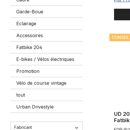
Garde-Boue
Eclairage
Accessoires
UD 204 Fo
CONSEIL
Fatbike 204
E-bikes / Vélos électriques
Promotion
Vélo de course vintage
tout
Urban Drivestyle
UD 20
Fatbi
pneum
Fabricant
FOR-SU