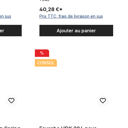
40,28 €*
 en sus
Prix TTC, frais de livraison en sus
er
Ajouter au panier
 Beast Raw
Fourche UDX 204 pour fatbike, double brake noi
%
CONSEIL