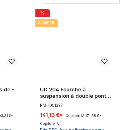
head pour frein à disque
wn jusqu'à 26 "
UD 204 Fourche à suspension à double pont Fatbi
%
CONSEIL
side -
UD 204 Fourche à
suspension à double pont
Fatbike, noir mat
PM-1001397
141,13 €*
03,31 €*
Copilote IA
171,38 €*
Copilote IA
 en sus
Prix TTC, frais de livraison en sus