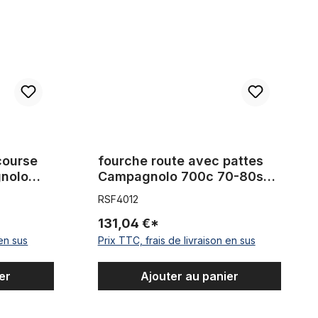
course
fourche route avec pattes
nolo
Campagnolo 700c 70-80s
longueur de tige : 193 mm
RSF4012
187 mm
bleu ciel
131,04 €*
 en sus
Prix TTC, frais de livraison en sus
er
Ajouter au panier