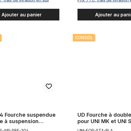
Ajouter au panier
Ajouter au pani
urche suspendue Fatbike à suspension pneumatique, noire mate
UD Fourche à double pont pou
CONSEIL
4 Fourche suspendue
UD Fourche à double
ke à suspension
pour UNI MK et UNI 
atique, noire mate
noir mate
S-AIR-SBF-204
UNI-FOR-STA-BLA