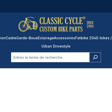
ion
Cadre
Garde-Boue
Eclairage
Accessoires
Fatbike 204
E-bikes /
Urban Drivestyle