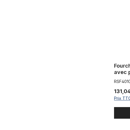
Fourc
avec 
700c 
RSF401
tige :
131,0
Prix TTC