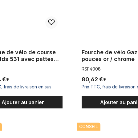
he de vélo de course
Fourche de vélo Gaz
lds 531 avec pattes
pouces or / chrome
gnolo, 700C
9
RSF4008
4 €*
80,62 €*
, frais de livraison en sus
Prix TTC, frais de livraison
Ajouter au panier
Ajouter au pani
 vélo de course avec pattes Campagnolo 700c 70-80 Longueur de t
Fourche de vélo de course av
CONSEIL