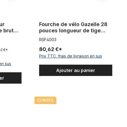
ur
Fourche de vélo Gazelle 28
e brut
pouces longueur de tige
180, noir
RSF4003
80,62 €*
62 €*
Prix TTC, frais de livraison en sus
 en sus
Ajouter au panier
er
ouces or / chrome
Fourche de vélo de course avec pattes Campagn
CONSEIL