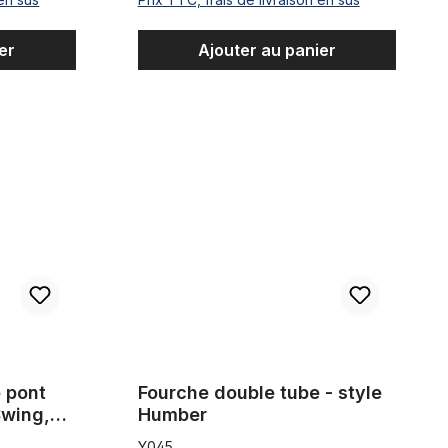
er
Ajouter au panier
r UNI MK et UNI Swing, noir mate
Fourche double tube - style Humber
 pont
Fourche double tube - style
Swing,
Humber
Y045