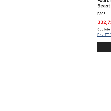
Fourc
Beast
F305
332,7
Copilote 
Prix TTC
Raw Beast,