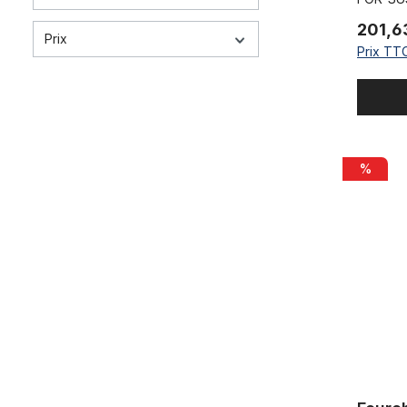
201,6
Prix
Prix TTC
Fourche à 
%