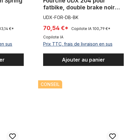
n Spring
Fourche UDX 204 pour
fatbike, double brake noir
mat
UDX-FOR-DB-BK
70,54 €*
3,14 €*
Copilote IA
100,79 €*
Copilote IA
 en sus
Prix TTC, frais de livraison en sus
er
Ajouter au panier
, double brake brut non peint
Fourche de vélo Gazelle 28 pouces longueur de t
CONSEIL