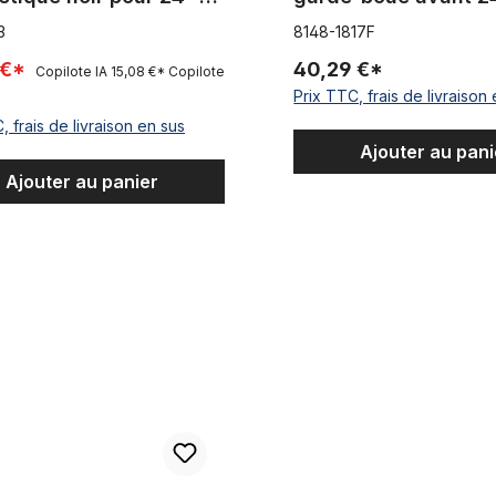
uces
blanc/gris
3
8148-1817F
 €*
40,29 €*
Copilote IA
15,08 €*
Copilote
Prix TTC, frais de livraison
, frais de livraison en sus
Ajouter au pani
Ajouter au panier
Stock Classic mudguards Steel or aluminum or stainless steel NOS 
Lot de garde-boue en plasti