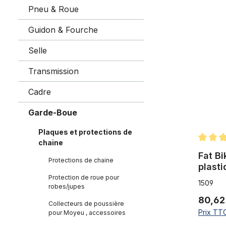
Pneu & Roue
Fat Bike g
Guidon & Fourche
Selle
Transmission
Cadre
Garde-Boue
Plaques et protections de
chaine
Note moy
Fat B
Protections de chaine
plast
avec e
Protection de roue pour
1509
robes/jupes
pouce
80,62
Collecteurs de poussière
Prix TTC
pour Moyeu , accessoires