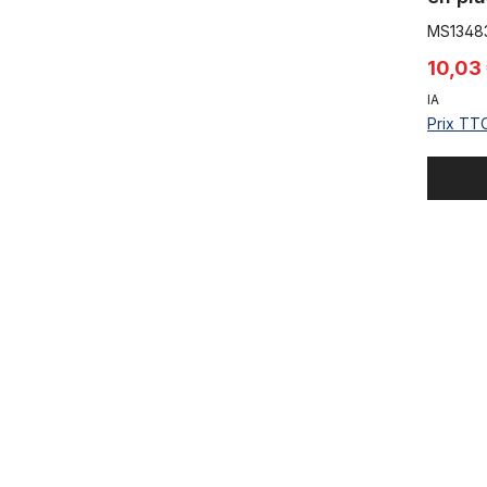
29 po
MS1348
10,03
IA
Prix TTC
Remaining 