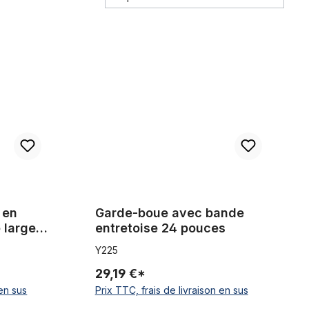
 4.8 pouces, noir mat
que 124 mm de largeur avec entretoises 26 x 4 - 4.8 pouces, noir
Garde-boue avec bande entretoise 24 pouces
oiles
 en
Garde-boue avec bande
 largeur
entretoise 24 pouces
x 4 - 4.8
Y225
29,19 €*
 en sus
Prix TTC, frais de livraison en sus