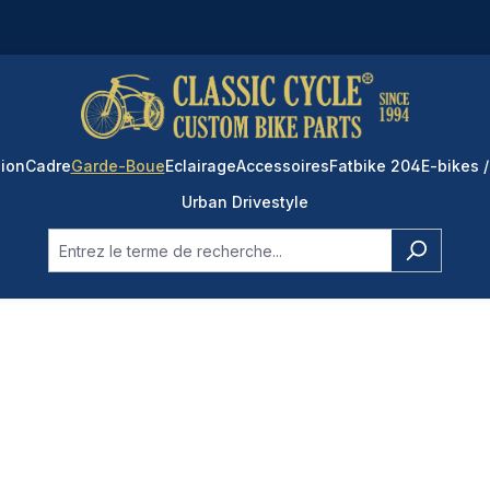
ion
Cadre
Garde-Boue
Eclairage
Accessoires
Fatbike 204
E-bikes /
Urban Drivestyle