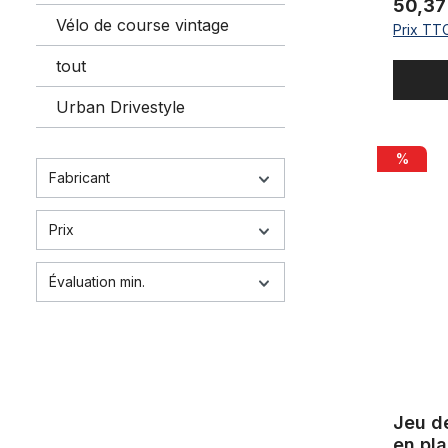
50,37
Vélo de course vintage
Prix TTC
tout
Urban Drivestyle
Jeu de gar
%
Fabricant
Prix
Évaluation min.
Jeu d
en pla