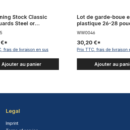
ning Stock Classic
Lot de garde-boue 
ards Steel or
um or stainless steel
5
WW0046
 New Old Stock
 €*
30,20 €*
, frais de livraison en sus
Prix TTC, frais de livraison
Ajouter au panier
Ajouter au pani
Legal
Imprint