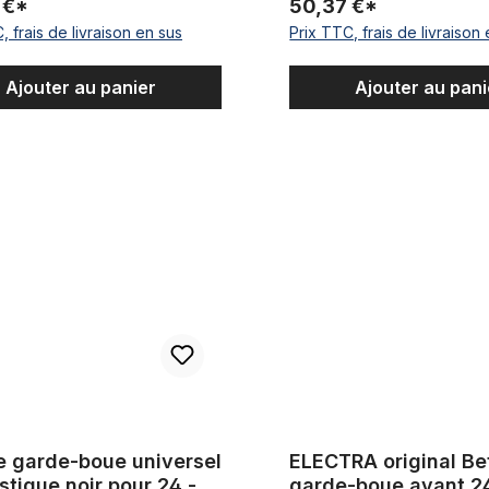
 €*
50,37 €*
, frais de livraison en sus
Prix TTC, frais de livraison
Ajouter au panier
Ajouter au pani
de-boue universel en plastique noir pour 24 - 29 pouces
ELECTRA original Betty garde
e garde-boue universel
ELECTRA original Be
stique noir pour 24 -
garde-boue avant 2