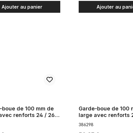
Ajouter au panier
Ajouter au pani
 de 100 mm de large avec renforts 24 / 26 pouces noir
Garde-boue de 100 mm de lar
-boue de 100 mm de
Garde-boue de 100
avec renforts 24 / 26
large avec renforts 
s noir
pouces, chromé
386298