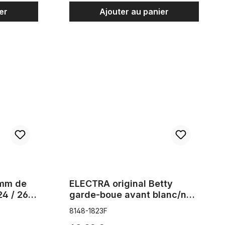
er
Ajouter au panier
ge avec renforts 24 / 26 pouces, chromé
ELECTRA original Betty garde-boue avant blanc/n
 mm de
ELECTRA original Betty
24 / 26
garde-boue avant blanc/noir
mat
8148-1823F