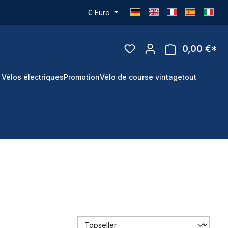
€
Euro
0,00 €*
 Vélos électriques
Promotion
Vélo de course vintage
tout