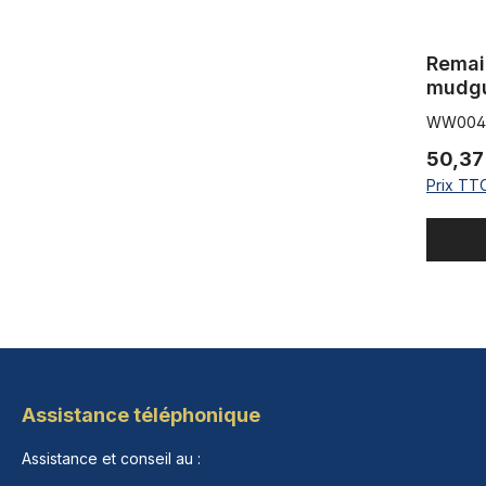
Remai
mudgu
alumin
WW004
NOS -
50,37
Prix TTC
Assistance téléphonique
Assistance et conseil au :