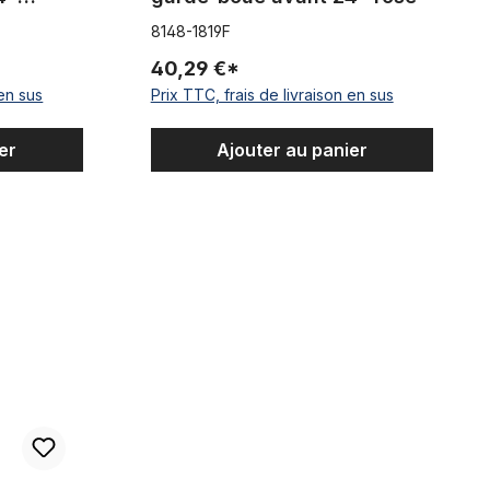
8148-1819F
40,29 €*
 en sus
Prix TTC, frais de livraison en sus
er
Ajouter au panier
- New Old Stock
que 26-28 pouces NOS