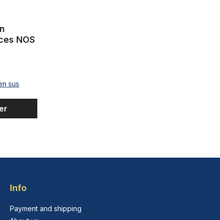
en
plastique 26-28 pouces NOS
 en sus
er
Info
Payment and shipping