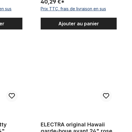
40,29 €*
 en sus
Prix TTC, frais de livraison en sus
er
Ajouter au panier
-boue avant 24" blanc/gris
ELECTRA original Hawaii garde-boue avant 24" r
tty
ELECTRA original Hawaii
4"
garde-boue avant 24" rose