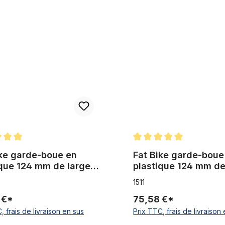
arde-boue en plastique 124 mm de largeur avec entretoises 26 x 4 -
Fat Bike garde-boue en plasti
enne de 5 sur 5 étoiles
Note moyenne de 5 sur 5 ét
ike garde-boue en
Fat Bike garde-boue
ique 124 mm de largeur
plastique 124 mm de
ntretoises 26 x 4 - 4.8
avec entretoises 26 
1511
s, noir mat
pouces, noir
 €*
75,58 €*
, frais de livraison en sus
Prix TTC, frais de livraison