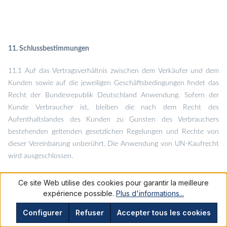
11. Schlussbestimmungen
11.1 Auf das Vertragsverhältnis zwischen dem Verkäufer und dem
Kunden sowie auf die jeweiligen Geschäftsbedingungen findet das
Recht der Bundesrepublik Deutschland Anwendung. Sofern der
Kunde Verbraucher ist, bleiben die nach dem Recht des
Aufenthaltslandes des Kunden zu Gunsten des Verbrauchers
bestehenden geltenden gesetzlichen Regelungen und Rechte von
dieser Vereinbarung unberührt. Die Anwendung von UN-Kaufrecht
wird ausgeschlossen.
Ce site Web utilise des cookies pour garantir la meilleure
expérience possible.
Plus d'informations...
11.2 Sind vorgenannte Bestimmungen ganz oder teilweise nicht
Configurer
Refuser
Accepter tous les cookies
Vertragsbestandteil geworden oder unwirksam, so bleibt der Vertrag
im Übrigen wirksam. Soweit die Bestimmungen nicht