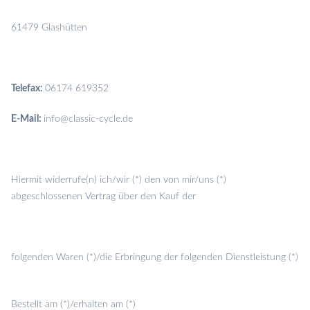
61479 Glashütten
Telefax:
06174 619352
E-Mail:
info@classic-cycle.de
Hiermit widerrufe(n) ich/wir (*) den von mir/uns (*)
abgeschlossenen Vertrag über den Kauf der
folgenden Waren (*)/die Erbringung der folgenden Dienstleistung (*)
Bestellt am (*)/erhalten am (*)