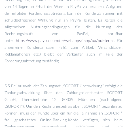
Rechnung" zu, so hat der Kunde den Rechnungsbetrag innerhalb
von 14 Tagen ab Erhalt der Ware an PayPal zu bezahlen. Aufgrund
der erfolgten Forderungsabtretung kann der Kunde Zahlungen mit
schuldbefreiender Wirkung nur an PayPal leisten. Es gelten die
Allgemeinen Nutzungsbedingungen für die Nutzung des
Rechnungskaufs von PayPal, abrufbar
unter
https://www.paypal.com/de/webapps/mpp/ua/pui-terms
. Für
allgemeine Kundenanfragen (z.B. zum Artikel, Versanddauer,
Reklamationen etc.) bleibt der Verkäufer auch im Falle der
Forderungsabtretung zuständig.
5.5 Bei Auswahl der Zahlungsart „SOFORT Überweisung“ erfolgt die
Zahlungsabwicklung über den Zahlungsdienstleister SOFORT
GmbH, Theresienhöhe 12, 80339 München (nachfolgend
„SOFORT“). Um den Rechnungsbetrag über „SOFORT“ bezahlen zu
können, muss der Kunde über ein für die Teilnahme an „SOFORT“
frei geschaltetes Online-Banking-Konto verfügen, sich beim