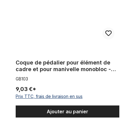
Coque de pédalier pour élément de
cadre et pour manivelle monobloc -
métal brut
GB103
9,03 €*
Prix TTC, frais de livraison en sus
Ajouter au panier
Manchon de raccordement / douille filetée rond M10, 70 x 15