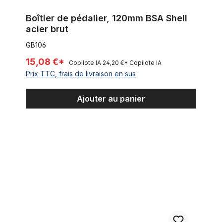
Boîtier de pédalier, 120mm BSA Shell
acier brut
GB106
15,08 €*
Copilote IA
24,20 €*
Copilote IA
Prix TTC, frais de livraison en sus
Ajouter au panier
Manchon de raccordement / douille filetée rond M6, 60 x 10 