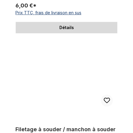
6,00 €*
Prix TTC, frais de livraison en sus
Détails
Filetage à souder / manchon à souder avec collerette de 2 m
Filetage à souder / manchon à souder