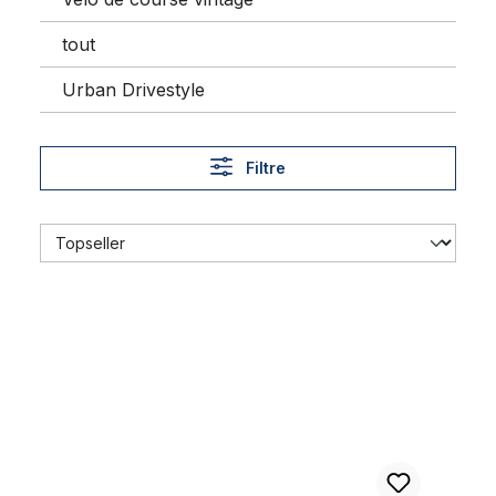
tout
Urban Drivestyle
Filtre
Clip de câble à braser