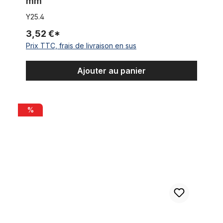
mm
Y25.4
3,52 €*
Prix TTC, frais de livraison en sus
Ajouter au panier
Boîtier de pédalier, 120mm BSA Shell acier brut
%