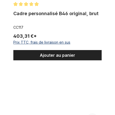
Note moyenne de 5 sur 5 étoiles
Cadre personnalisé B46 original, brut
CC117
403,31 €*
Prix TTC, frais de livraison en sus
Ajouter au panier
Socle à souder sans filetage