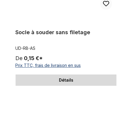
Socle à souder sans filetage
UD-RB-AS
De
0,15 €*
Prix TTC, frais de livraison en sus
Détails
Manchon de raccordement / douille filetée / écrou rond / écr