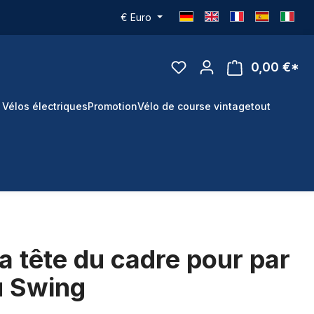
€
Euro
0,00 €*
 Vélos électriques
Promotion
Vélo de course vintage
tout
la tête du cadre pour par
u Swing