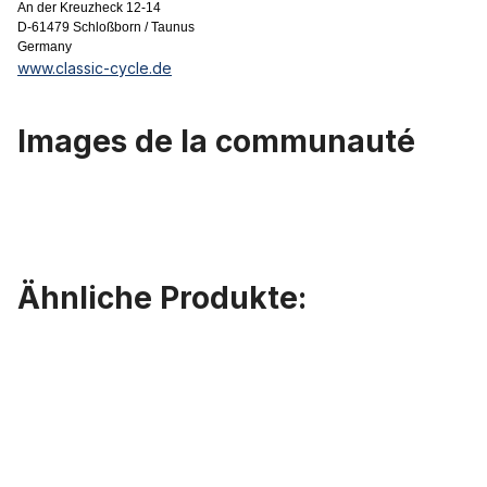
An der Kreuzheck 12-14
D-61479 Schloßborn / Taunus
Germany
www.classic-cycle.de
Images de la communauté
Ähnliche Produkte:
Ignorer la galerie de produits
Socle à souder couble avec filetage M6