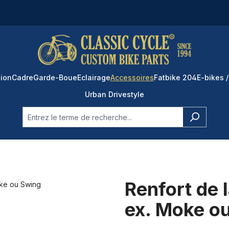
ion
Cadre
Garde-Boue
Eclairage
Accessoires
Fatbike 204
E-bikes /
Urban Drivestyle
Renfort de 
ex. Moke o