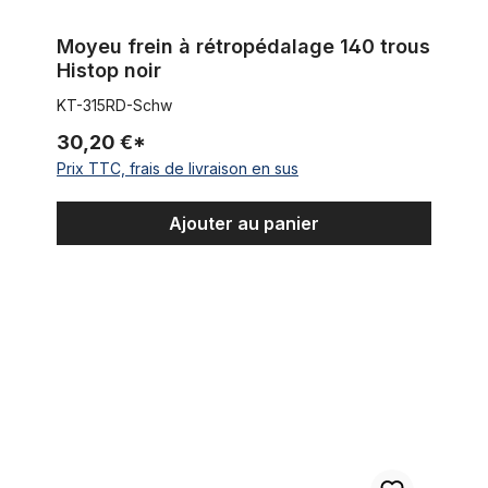
Moyeu frein à rétropédalage 140 trous
Histop noir
KT-315RD-Schw
30,20 €*
Prix TTC, frais de livraison en sus
Ajouter au panier
Moyen frein à rétropédalage Shimano Nexus 8 vitesses argen