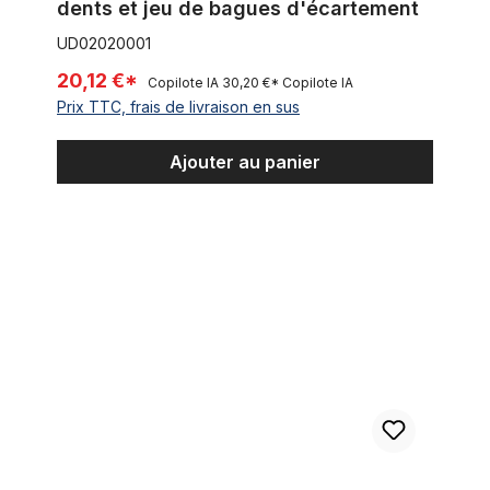
dents et jeu de bagues d'écartement
UD02020001
20,12 €*
Copilote IA
30,20 €*
Copilote IA
Prix TTC, frais de livraison en sus
Ajouter au panier
Moyeu frein à rétropédalage 140 trous Histop noir