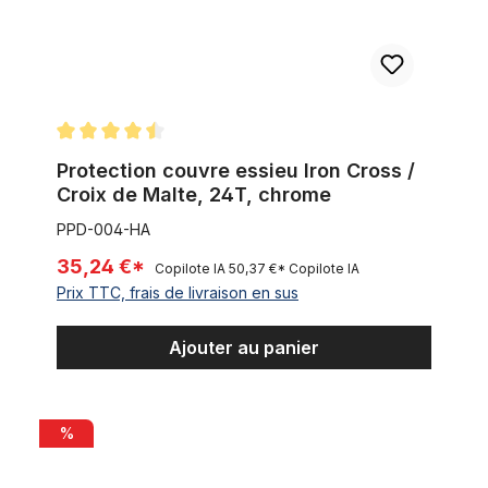
Note moyenne de 4.5 sur 5 étoiles
Protection couvre essieu Iron Cross /
Croix de Malte, 24T, chrome
PPD-004-HA
35,24 €*
Copilote IA
50,37 €*
Copilote IA
Prix TTC, frais de livraison en sus
Ajouter au panier
Contec Single Speed pignon avec 16 + 18 dents et set de b
%