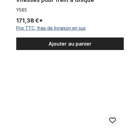
Y585
171,38 €*
Prix TTC, frais de livraison en sus
Ajouter au panier
Moyeu Sturmey Archer S2C 2 vitesses Duomatic noir et frein 