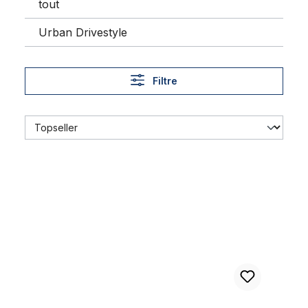
tout
Urban Drivestyle
Filtre
Chambre à air 20 x 4.0 - 4 1/4 pouces AV