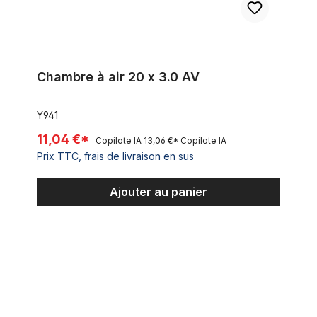
Chambre à air 20 x 3.0 AV
Y941
11,04 €*
Copilote IA
13,06 €*
Copilote IA
Prix TTC, frais de livraison en sus
Ajouter au panier
Protection anti crevaison pour pneu pour Fat Bike 20-29 pouc