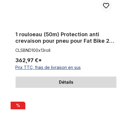
1 rouloeau (50m) Protection anti
crevaison pour pneu pour Fat Bike 20-
29 pouces / largeur 100 mm
CLSBND100x13roll
362,97 €*
Prix TTC, frais de livraison en sus
Détails
1 rouloeau (50m) Protection anti crevaison pour pneu pour Fa
%