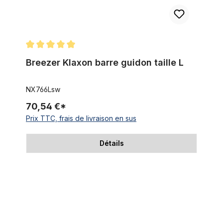
Note moyenne de 5 sur 5 étoiles
Breezer Klaxon barre guidon taille L
NX766Lsw
70,54 €*
Prix TTC, frais de livraison en sus
Détails
Guidon extra large, noir 69