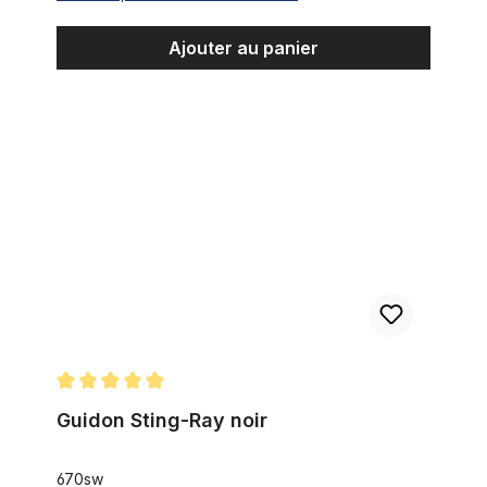
Ajouter au panier
Guidon Sting-Ray noir
Note moyenne de 5 sur 5 étoiles
Guidon Sting-Ray noir
670sw