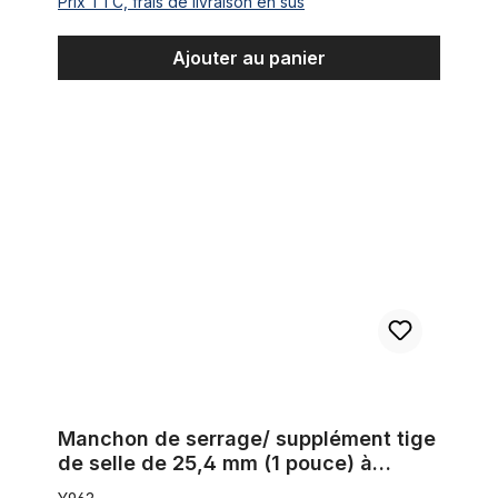
Prix TTC, frais de livraison en sus
Ajouter au panier
Manchon de serrage/ supplément tige de selle de 25,4 mm (1 
Manchon de serrage/ supplément tige
de selle de 25,4 mm (1 pouce) à
28,6 mm (1 1/8 pouce)