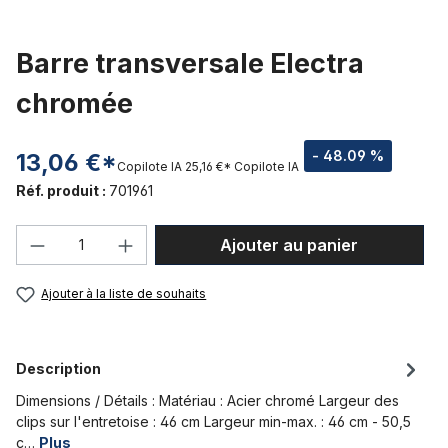
Barre transversale Electra
chromée
- 48.09 %
13,06 €*
Copilote IA
25,16 €*
Copilote IA
Réf. produit :
701961
Quantité de produit : Entrez la quantité
Ajouter au panier
Ajouter à la liste de souhaits
Description
Dimensions / Détails : Matériau : Acier chromé Largeur des
clips sur l'entretoise : 46 cm Largeur min-max. : 46 cm - 50,5
c…
Plus