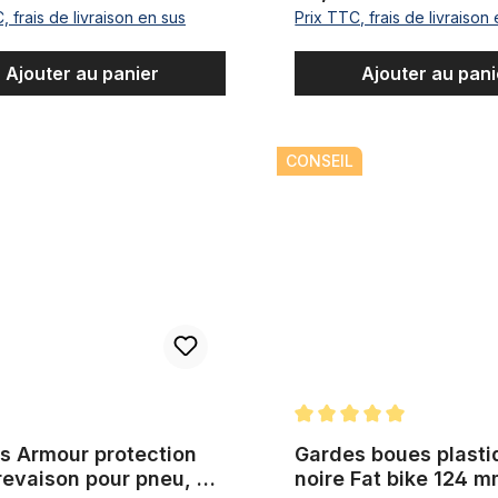
, frais de livraison en sus
Prix TTC, frais de livraison
Ajouter au panier
Ajouter au pani
our protection anti crevaison pour pneu, 20 x 3.3 - 4.0
Gardes boues plastique noire 
CONSEIL
Note moyenne de 5 sur 5 ét
s Armour protection
Gardes boues plasti
revaison pour pneu, 20
noire Fat bike 124 