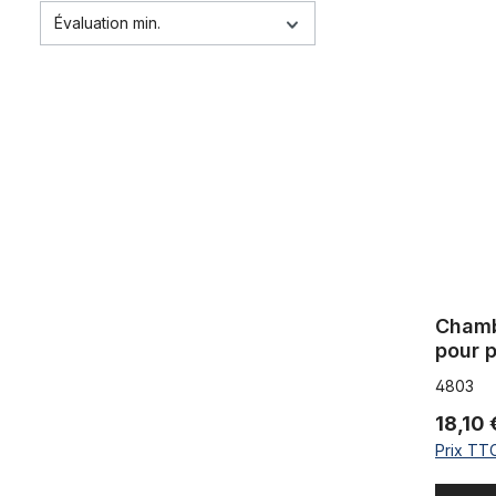
Évaluation min.
Chambre à 
Chamb
pour 
4803
18,10 
Prix TTC