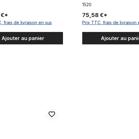
 - 4.0
largeur 20 x 4 - 4.8
1520
 €*
75,58 €*
, frais de livraison en sus
Prix TTC, frais de livraison
Ajouter au panier
Ajouter au pani
age aluminium 20 pouces, large de 82 mm noir mat
Tannus Armour protection anti