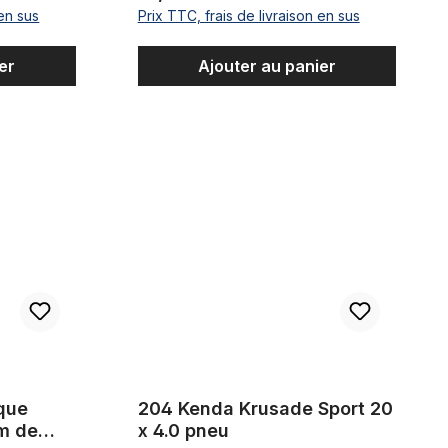
 en sus
Prix TTC, frais de livraison en sus
er
Ajouter au panier
Fat bike 124 mm de largeur 20 x 4 - 4.8
204 Kenda Krusade Sport 20 x 4.0 pneu
oiles
que
204 Kenda Krusade Sport 20
mm de
x 4.0 pneu