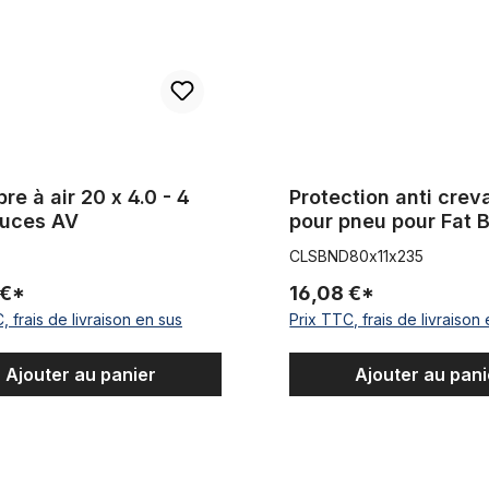
e à air 20 x 4.0 - 4
Protection anti crev
ouces AV
pour pneu pour Fat B
29 pouces / 235 cm
CLSBND80x11x235
 €*
16,08 €*
, frais de livraison en sus
Prix TTC, frais de livraison
Ajouter au panier
Ajouter au pani
nte large - 26 pouces
Protection anti crevaison pou