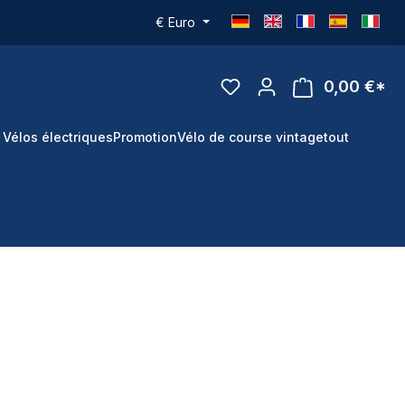
€
Euro
0,00 €*
 Vélos électriques
Promotion
Vélo de course vintage
tout