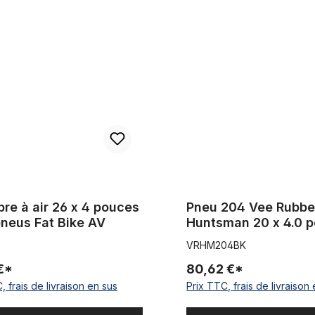
air 26 x 4 pouces pour pneus Fat Bike AV
Pneu 204 Vee Rubber E-Hunts
re à air 26 x 4 pouces
Pneu 204 Vee Rubbe
pneus Fat Bike AV
Huntsman 20 x 4.0 
noir
VRHM204BK
€*
80,62 €*
, frais de livraison en sus
Prix TTC, frais de livraison