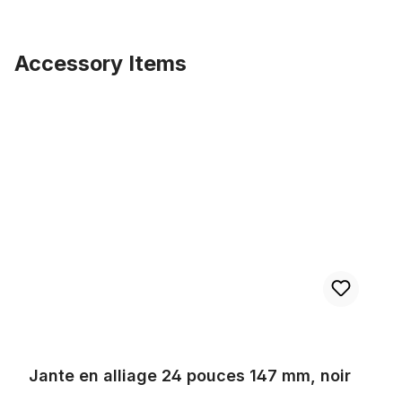
Accessory Items
Ignorer la galerie de produits
Jante en alliage 24 pouces 147 mm, noir
Jante en alliage 24 pouces 147 mm, noir