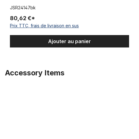
JSR24147bk
80,62 €*
Prix TTC, frais de livraison en sus
Ajouter au panier
Accessory Items
Ignorer la galerie de produits
Pneu Street Hog III 20 x 4 1/4 pouces