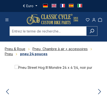
Passer au contenu principal
€
Euro
Pneu & Roue
Pneu, Chambre à air + accessoires
Pneu
pneu 24 pouces
Ignorer la galerie d'images