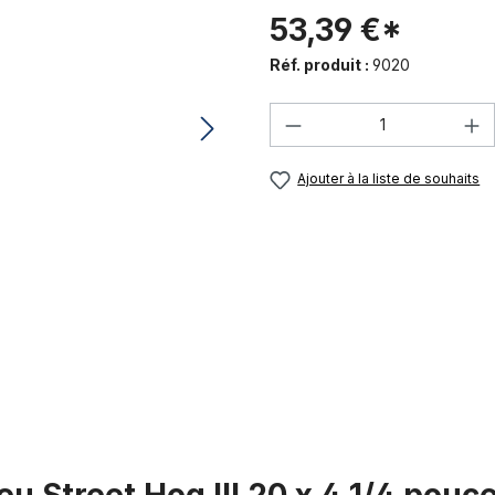
53,39 €*
Réf. produit :
9020
Quantité de produi
Ajouter à la liste de souhaits