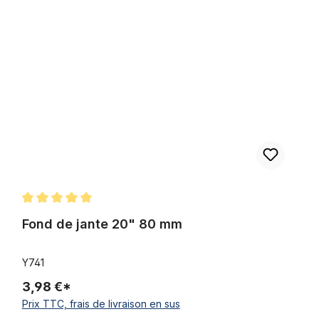
/ 235 cm
Fond de jante 20" 80 mm
Note moyenne de 5 sur 5 étoiles
Fond de jante 20" 80 mm
Y741
3,98 €*
Prix TTC, frais de livraison en sus