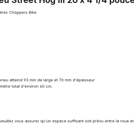
eu Street Hog III 20 x 4 1/4 pouc
autres Choppers Bike
e pneu atteind 93 mm de large et 70 mm d'épaisseur
amètre total d'environ 60 cm.
veuillez vous assurer qu'un espace suffisant soit prévu entre la roue et