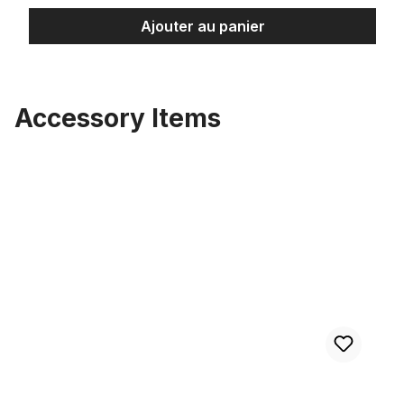
Ajouter au panier
Accessory Items
Ignorer la galerie de produits
Pneu Street Hog III Monstre 24 x 4 1/4, noir pur