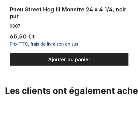
Pneu Street Hog III Monstre 24 x 4 1/4, noir
pur
9007
65,50 €*
Prix TTC, frais de livraison en sus
Ajouter au panier
Les clients ont également ache
Ignorer la galerie de produits
Chambre à air 20 x 4.0 - 4 1/4 pouces AV