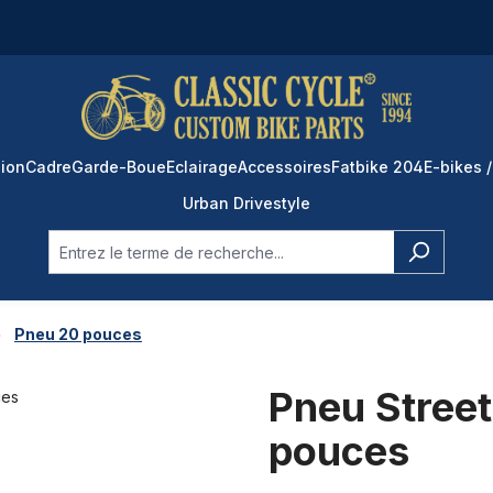
ion
Cadre
Garde-Boue
Eclairage
Accessoires
Fatbike 204
E-bikes /
Urban Drivestyle
Pneu 20 pouces
Pneu Street 
pouces