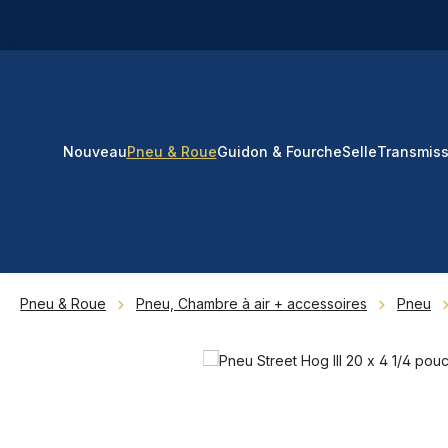
ser au contenu principal
Passer à la recherche
Passer à la navigation principale
Nouveau
Pneu & Roue
Guidon & Fourche
Selle
Transmiss
Pneu & Roue
Pneu, Chambre à air + accessoires
Pneu
Ignorer la galerie d'images