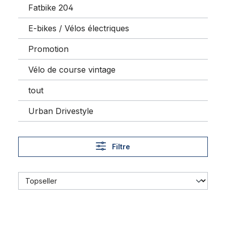
Fatbike 204
E-bikes / Vélos électriques
Promotion
Vélo de course vintage
tout
Urban Drivestyle
Filtre
Adaptateur fileté de pédale 9/16'' manivelle une pièce 1/2''