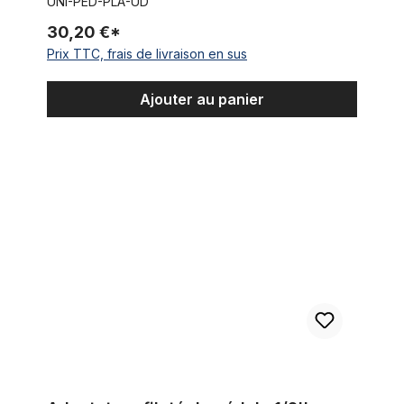
UNI-PED-PLA-UD
30,20 €*
Prix TTC, frais de livraison en sus
Ajouter au panier
Adaptateur fileté de pédale 1/2'' manivelle trois pièce 9/16''