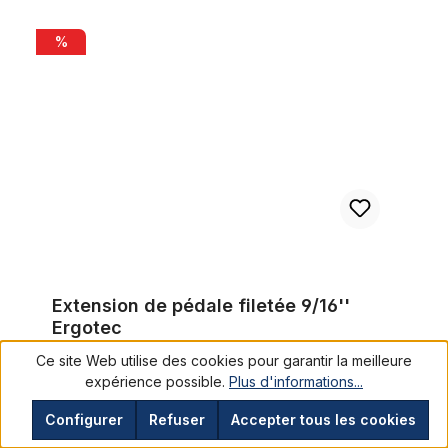
Extension de pédale filetée 9/16'' Ergotec
%
Extension de pédale filetée 9/16''
Ergotec
06019001
Ce site Web utilise des cookies pour garantir la meilleure
expérience possible.
Plus d'informations...
30,20 €*
Copilote IA
35,19 €*
Copilote IA
Prix TTC, frais de livraison en sus
Configurer
Refuser
Accepter tous les cookies