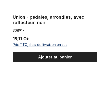
Union - pédales, arrondies, avec
réflecteur, noir
308917
19,11 €*
Prix TTC, frais de livraison en sus
Ajouter au panier
Pédale sport MKS Sylvan Road, aluminium, argent / noir*