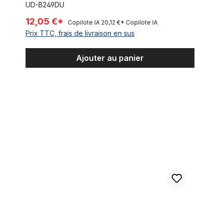
UD-B249DU
12,05 €*
Copilote IA
20,12 €*
Copilote IA
Prix TTC, frais de livraison en sus
Ajouter au panier
Pédale bloc Union 9/16 sans réflecteur Big Diamond Cut