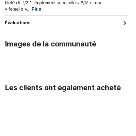
fileté de 1/2'' -également un « mâle » 9/16 et une
« femelle »…
Plus
Évaluations
Images de la communauté
Les clients ont également acheté
Ignorer la galerie de produits
Pédales Union arrondies, avec réflecteur, marron brun