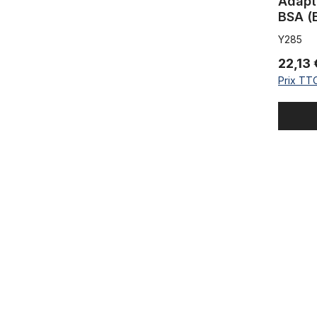
Adapt
BSA (
Y285
22,13
Prix TTC
Pédalier 