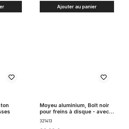
er
Ajouter au panier
 Shimano 3 vitesses
Moyeu aluminium, Bolt noir pour freins à disque 
âton
Moyeu aluminium, Bolt noir
sses
pour freins à disque - avec
boulon
321413