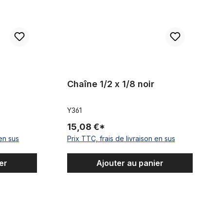
Chaîne 1/2 x 1/8 noir
Y361
15,08 €*
 en sus
Prix TTC, frais de livraison en sus
er
Ajouter au panier
Pignon embouti 10 mm décalé - 23 dents