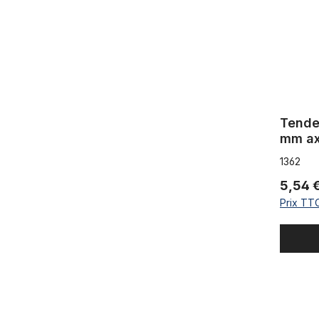
Tende
mm ax
1362
5,54 
Prix TTC
Manchon du