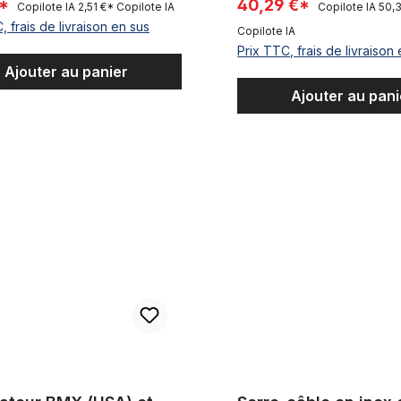
€*
40,29 €*
Copilote IA
2,51 €*
Copilote IA
Copilote IA
50,
, frais de livraison en sus
Copilote IA
Prix TTC, frais de livraison
Ajouter au panier
Ajouter au pani
r BMX (USA) et BSA (Europe)
Serre-câble en inox ou frein 