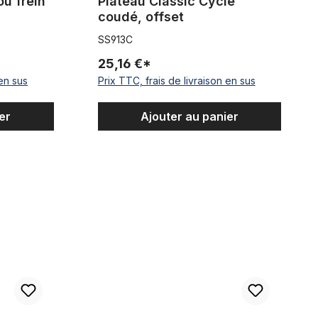
ou frein
Plateau Classic Cycle
coudé, offset
SS913C
25,16 €*
 en sus
Prix TTC, frais de livraison en sus
er
Ajouter au panier
es 22 dents noir
Cale manivelle 9,5 mm, paire (2 pièces)