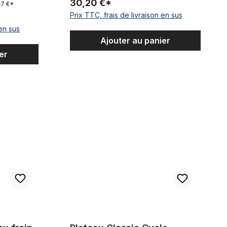
30,20 €*
37 €*
Prix TTC, frais de livraison en sus
 en sus
Ajouter au panier
er
pour 25,4 mm
Plateau Classic Cycle coudé, offset