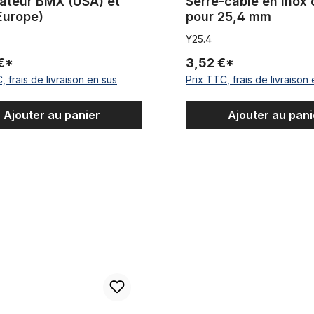
ateur BMX (USA) et
Serre-câble en inox 
Europe)
pour 25,4 mm
Y25.4
 €*
3,52 €*
, frais de livraison en sus
Prix TTC, frais de livraison
Ajouter au panier
Ajouter au pani
Thompson
Pignon emboutie 10 mm décalé