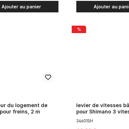
Ajouter au panier
Ajouter au pani
du logement de câble pour freins, 2 m
levier de vitesses bâton pour
%
eur du logement de
levier de vitesses b
pour freins, 2 m
pour Shimano 3 vite
34601SH