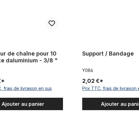
ur de chaîne pour 10
Support / Bandage
e daluminium - 3/8 "
Y086
€*
2,02 €*
, frais de livraison en sus
Prix TTC, frais de livraison
Ajouter au panier
Ajouter au pani
 palier du pédalier
Chaîne 1/2 x 1/8 blanc