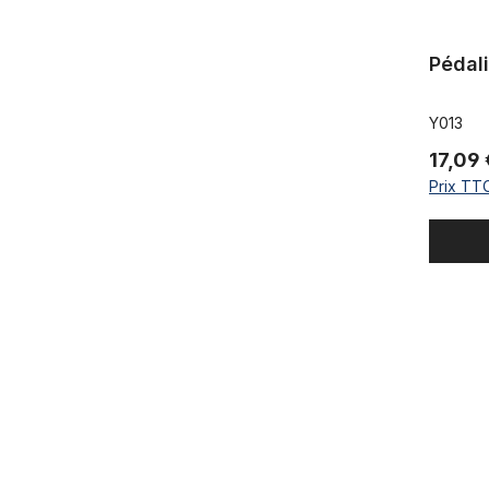
Pédal
Y013
17,09
Prix TTC
Manchon du