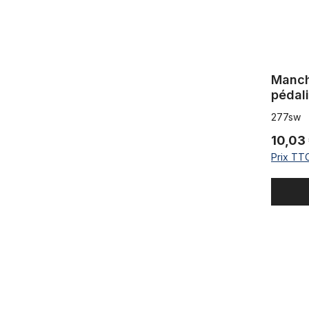
Manch
pédali
277sw
10,03
Prix TTC
Tendeur de