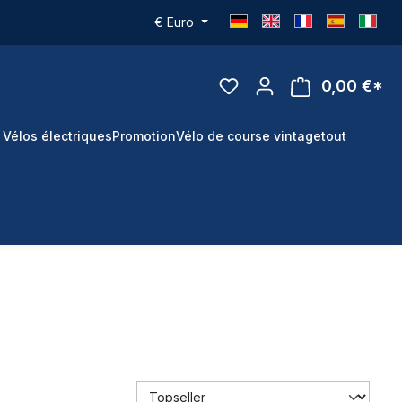
€
Euro
0,00 €*
 Vélos électriques
Promotion
Vélo de course vintage
tout