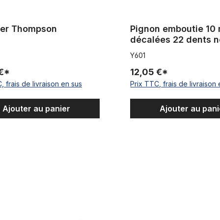
ier Thompson
Pignon emboutie 10
décalées 22 dents n
Y601
 €*
12,05 €*
, frais de livraison en sus
Prix TTC, frais de livraison
Ajouter au panier
Ajouter au pani
 palier du pédalier noir
Chaîne Half Link 1/2 x 1/8 noir