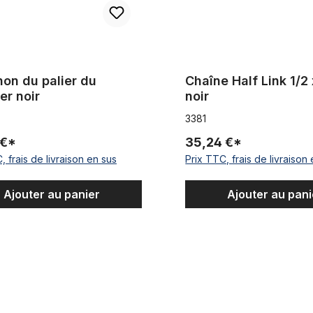
on du palier du
Chaîne Half Link 1/2 
er noir
noir
3381
 €*
35,24 €*
, frais de livraison en sus
Prix TTC, frais de livraison
Ajouter au panier
Ajouter au pani
 chaîne pour 10 mm axe daluminium - 3/8 "
Support / Bandage