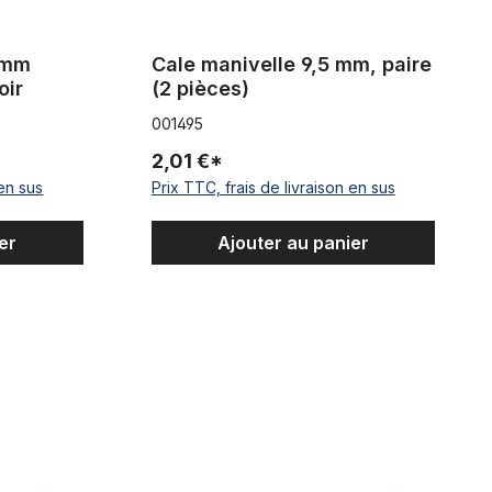
 mm
Cale manivelle 9,5 mm, paire
oir
(2 pièces)
001495
2,01 €*
 en sus
Prix TTC, frais de livraison en sus
er
Ajouter au panier
Chaîne Half Link 1/2 x 1/8 argent