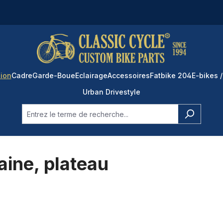
ion
Cadre
Garde-Boue
Eclairage
Accessoires
Fatbike 204
E-bikes /
Urban Drivestyle
aine, plateau