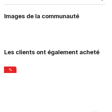
Images de la communauté
Les clients ont également acheté
Ignorer la galerie de produits
levier de vitesses bâton pour Shimano 3 vitesses
%