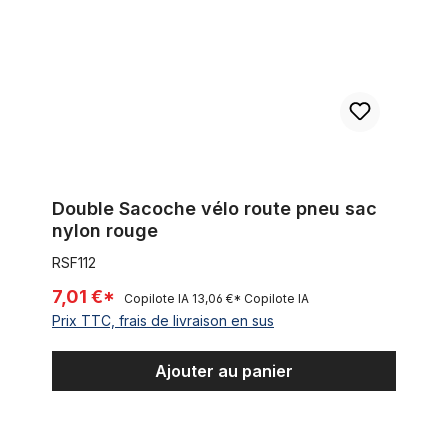
Double Sacoche vélo route pneu sac
nylon rouge
RSF112
7,01 €*
Copilote IA
13,06 €*
Copilote IA
Prix TTC, frais de livraison en sus
Ajouter au panier
Pochette de selle pour outils vintage, plastique, noire, 1970-8