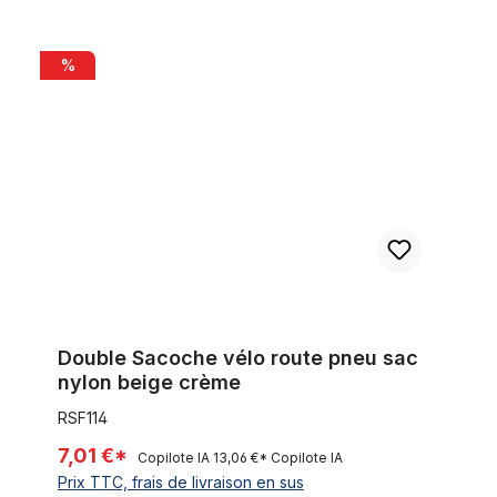
Double Sacoche vélo route pneu sac nylon beige crème
%
Double Sacoche vélo route pneu sac
nylon beige crème
RSF114
7,01 €*
Copilote IA
13,06 €*
Copilote IA
Prix TTC, frais de livraison en sus