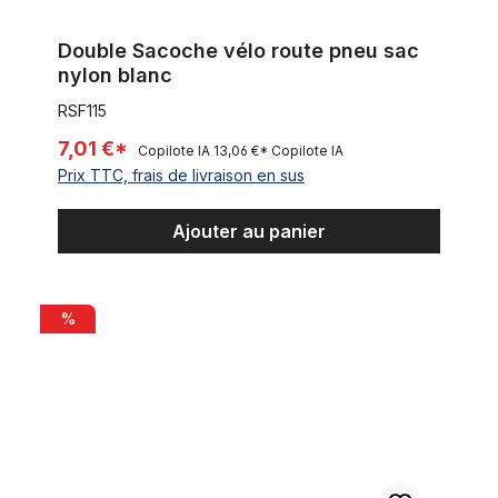
Double Sacoche vélo route pneu sac
nylon blanc
RSF115
7,01 €*
Copilote IA
13,06 €*
Copilote IA
Prix TTC, frais de livraison en sus
Ajouter au panier
Sacoche vélo route pneu sac nylon beige crème
%