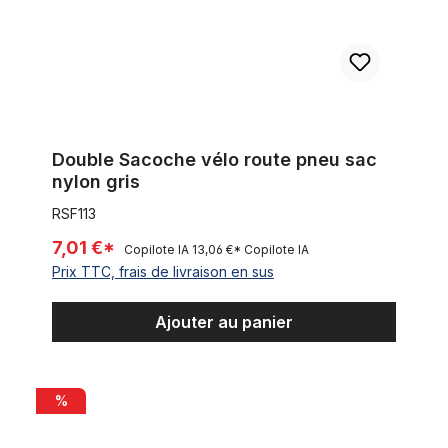
Double Sacoche vélo route pneu sac
nylon gris
RSF113
7,01 €*
Copilote IA
13,06 €*
Copilote IA
Prix TTC, frais de livraison en sus
Ajouter au panier
Sac à bandoulière en toile vintage / en toile, kaki
%