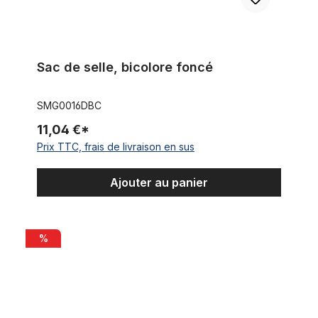
Sac de selle, bicolore foncé
SMG0016DBC
11,04 €*
Prix TTC, frais de livraison en sus
Ajouter au panier
Sacoche vélo route pneu sac nylon noir
%