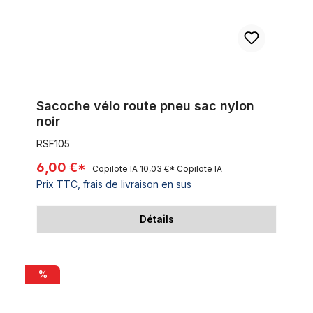
Sacoche vélo route pneu sac nylon
noir
RSF105
6,00 €*
Copilote IA
10,03 €*
Copilote IA
Prix TTC, frais de livraison en sus
Détails
Double Sacoche vélo route pneu sac nylon rouge
%