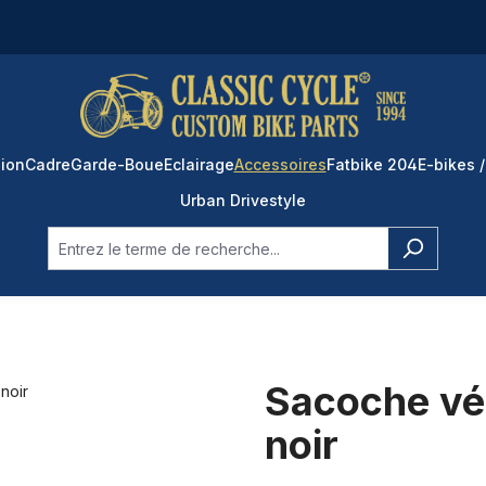
ion
Cadre
Garde-Boue
Eclairage
Accessoires
Fatbike 204
E-bikes /
Urban Drivestyle
Sacoche vél
noir