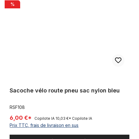
Sacoche vélo route pneu sac nylon bleu
%
Sacoche vélo route pneu sac nylon bleu
RSF108
6,00 €*
Copilote IA
10,03 €*
Copilote IA
Prix TTC, frais de livraison en sus