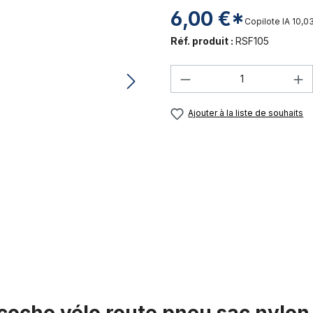
6,00 €*
Copilote IA
10,0
Réf. produit :
RSF105
Quantité de produi
Ajouter à la liste de souhaits