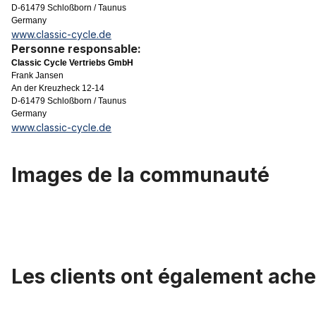
D-61479 Schloßborn / Taunus
Germany
www.classic-cycle.de
Personne responsable:
Classic Cycle Vertriebs GmbH
Frank Jansen
An der Kreuzheck 12-14
D-61479 Schloßborn / Taunus
Germany
www.classic-cycle.de
Images de la communauté
Les clients ont également ache
Ignorer la galerie de produits