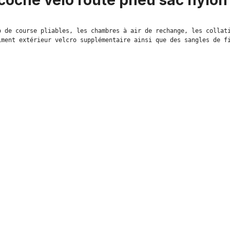
acoche vélo route pneu sac nylon
 de course pliables, les chambres à air de rechange, les collati
iment extérieur velcro supplémentaire ainsi que des sangles de f