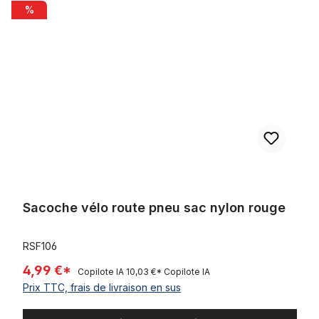
Sacoche vélo route pneu sac nylon rouge
%
Sacoche vélo route pneu sac nylon rouge
RSF106
4,99 €*
Copilote IA
10,03 €*
Copilote IA
Prix TTC, frais de livraison en sus