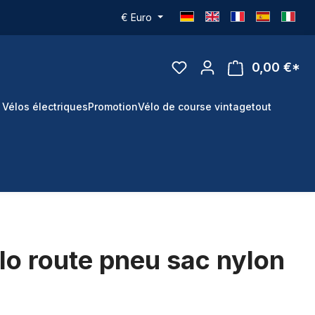
€
Euro
0,00 €*
 Vélos électriques
Promotion
Vélo de course vintage
tout
o route pneu sac nylon