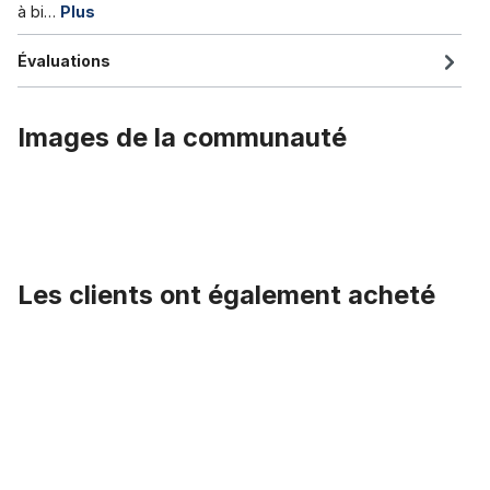
à bi…
Plus
Évaluations
Images de la communauté
Les clients ont également acheté
Ignorer la galerie de produits
Guidon Buffalo V, noir