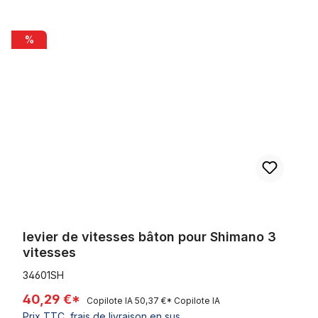
Ignorer la galerie de produits
levier de vitesses bâton pour Shimano 3 vitesses
%
levier de vitesses bâton pour Shimano 3
vitesses
34601SH
40,29 €*
Copilote IA
50,37 €*
Copilote IA
Prix TTC, frais de livraison en sus