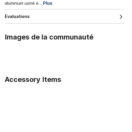
aluminium usiné e…
Plus
Évaluations
Images de la communauté
Accessory Items
Ignorer la galerie de produits
Palier de pédalier BB Set BSA