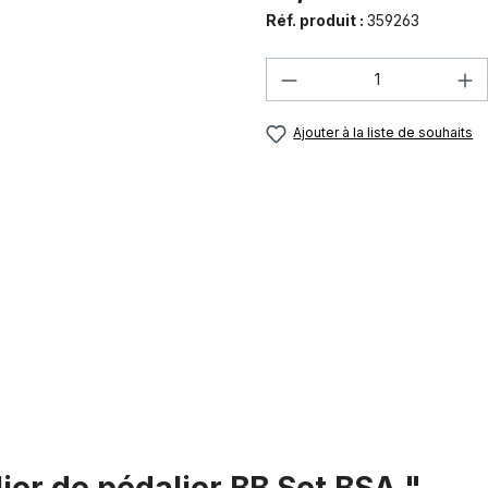
Réf. produit :
359263
Quantité de produi
Ajouter à la liste de souhaits