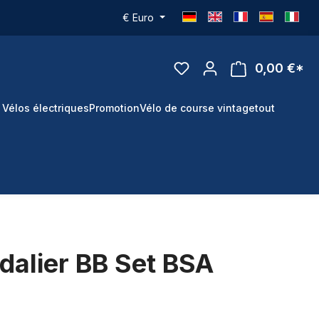
€
Euro
0,00 €*
 Vélos électriques
Promotion
Vélo de course vintage
tout
édalier BB Set BSA