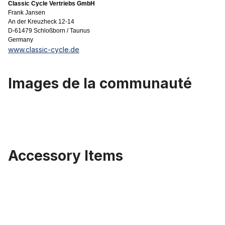
Classic Cycle Vertriebs GmbH
Frank Jansen
An der Kreuzheck 12-14
D-61479 Schloßborn / Taunus
Germany
www.classic-cycle.de
Images de la communauté
Accessory Items
Ignorer la galerie de produits
Adaptateur BMX (USA) et BSA (Europe)