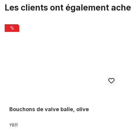
Les clients ont également ache
Ignorer la galerie de produits
Bouchons de valve balle, olive
%
Bouchons de valve balle, olive
Y811