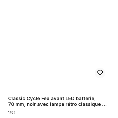
Classic Cycle Feu avant LED batterie, 70 mm, noir avec lampe rétro
Classic Cycle Feu avant LED batterie,
70 mm, noir avec lampe rétro classique de
qualité et visière
1692