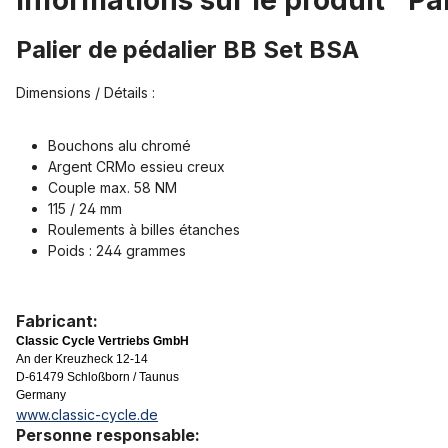
Informations sur le produit "Pa
Palier de pédalier BB Set BSA
Dimensions / Détails :
Bouchons alu chromé
Argent CRMo essieu creux
Couple max. 58 NM
115 / 24 mm
Roulements à billes étanches
Poids : 244 grammes
Fabricant:
Classic Cycle Vertriebs GmbH
An der Kreuzheck 12-14
D-61479 Schloßborn / Taunus
Germany
www.classic-cycle.de
Personne responsable: