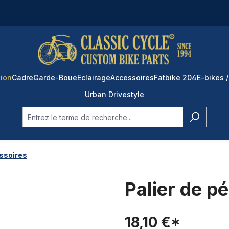
ion
Cadre
Garde-Boue
Eclairage
Accessoires
Fatbike 204
E-bikes /
Urban Drivestyle
ssoires
Palier de p
18,10 €*