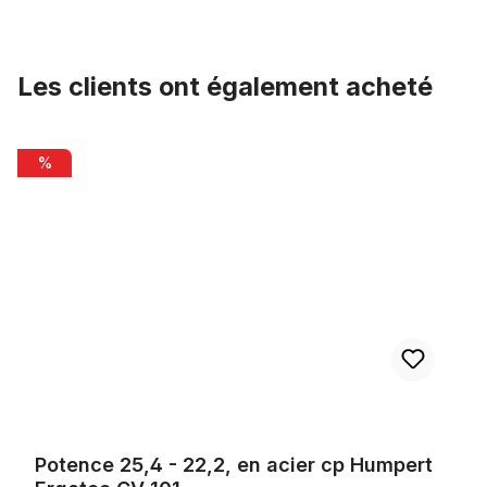
Les clients ont également acheté
Ignorer la galerie de produits
Potence 25,4 - 22,2, en acier cp Humpert Ergotec CV 101
%
Potence 25,4 - 22,2, en acier cp Humpert