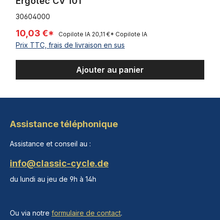
Ergotec CV 101
30604000
10,03 €*
Copilote IA
20,11 €*
Copilote IA
Prix TTC, frais de livraison en sus
Ajouter au panier
Assistance téléphonique
Assistance et conseil au :
info@classic-cycle.de
du lundi au jeu de 9h à 14h
Ou via notre
formulaire de contact
.