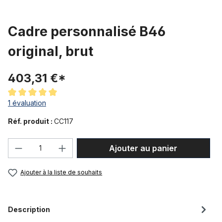
Cadre personnalisé B46
original, brut
403,31 €*
Note moyenne de 5 sur 5 étoiles
1 évaluation
Réf. produit :
CC117
Quantité de produit : Entrez la quantité
Ajouter au panier
Ajouter à la liste de souhaits
Description