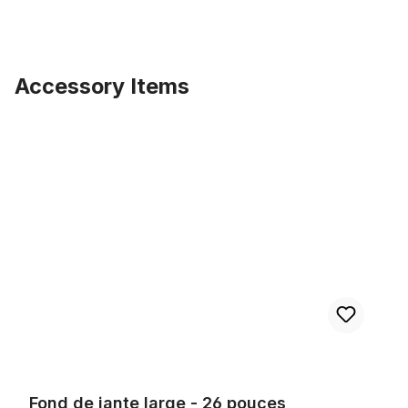
Accessory Items
Ignorer la galerie de produits
Fond de jante large - 26 pouces
Fond de jante large - 26 pouces