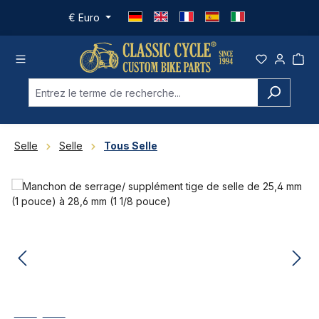
Passer au contenu principal
€
Euro
Selle
Selle
Tous Selle
Ignorer la galerie d'images