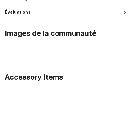
Évaluations
Images de la communauté
Accessory Items
Ignorer la galerie de produits
204 Kenda Krusade Sport 20 x 4.0 pneu