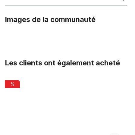
Images de la communauté
Les clients ont également acheté
Ignorer la galerie de produits
Cardan / Protection chaîne original Electra Amsterdam noir
%