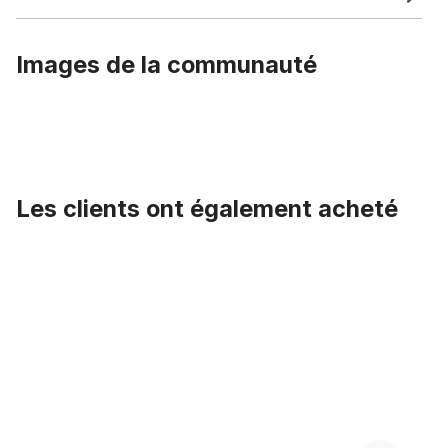
Images de la communauté
Les clients ont également acheté
Ignorer la galerie de produits
Poignées italiennes avec des coutures extérieures, brun foncé, 