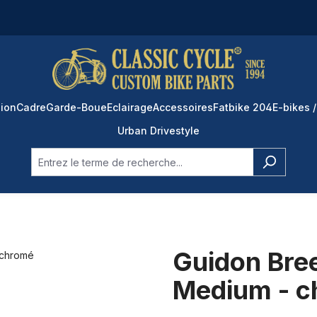
ion
Cadre
Garde-Boue
Eclairage
Accessoires
Fatbike 204
E-bikes /
Urban Drivestyle
Guidon Bree
Medium - 