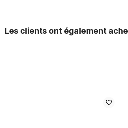
Les clients ont également ache
Ignorer la galerie de produits
Poignées en bois classiques