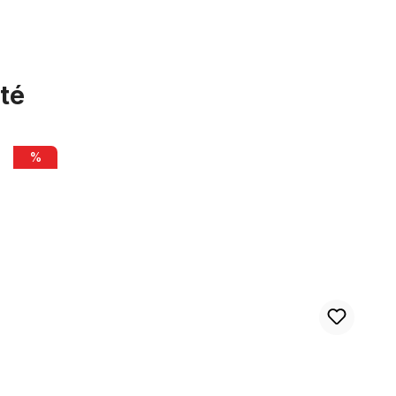
té
Potence Humpert Chess 1 pouce noir
%