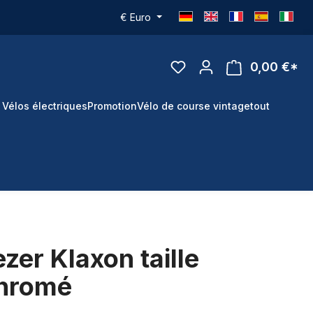
€
Euro
0,00 €*
 Vélos électriques
Promotion
Vélo de course vintage
tout
zer Klaxon taille
chromé