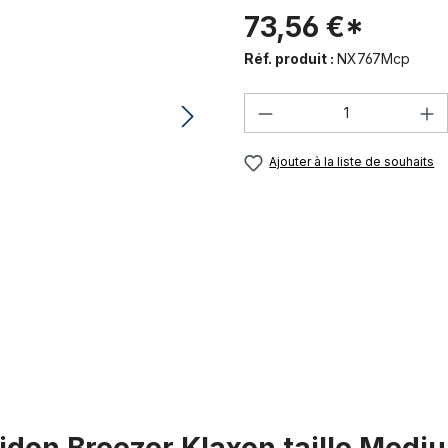
73,56 €*
Réf. produit :
NX767Mcp
Quantité de produi
Ajouter à la liste de souhaits