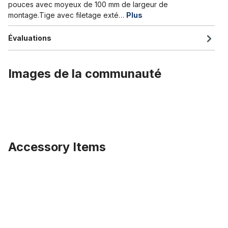
pouces avec moyeux de 100 mm de largeur de
montage.Tige avec filetage exté…
Plus
Évaluations
Images de la communauté
Accessory Items
Ignorer la galerie de produits
204 Kenda Krusade Sport 20 x 4.0 pneu