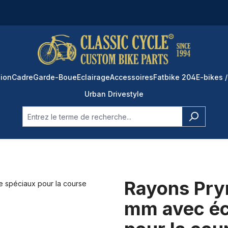
ion
Cadre
Garde-Boue
Eclairage
Accessoires
Fatbike 204
E-bikes /
Urban Drivestyle
Rayons Pry
mm avec éc