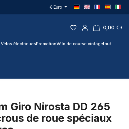
€
Euro
0,00 €*
 Vélos électriques
Promotion
Vélo de course vintage
tout
m Giro Nirosta DD 265
rous de roue spéciaux