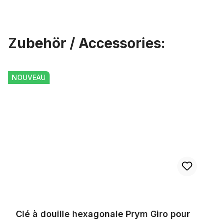
Zubehör / Accessories:
Ignorer la galerie de produits
Clé à douille hexagonale Prym Giro pour raccords de roue
NOUVEAU
Clé à douille hexagonale Prym Giro pour