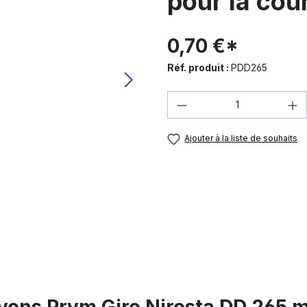
pour la cou
0,70 €*
Réf. produit :
PDD265
Quantité de produi
Ajouter à la liste de souhaits