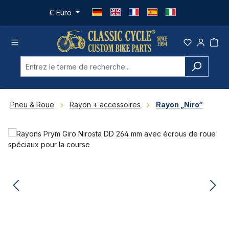
Passer au contenu principal
€
Euro
Pneu & Roue
Rayon + accessoires
Rayon „Niro“
Ignorer la galerie d'images