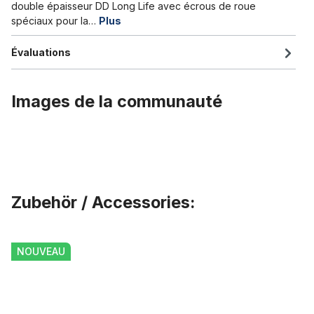
double épaisseur DD Long Life avec écrous de roue
spéciaux pour la…
Plus
Évaluations
Images de la communauté
Zubehör / Accessories:
Ignorer la galerie de produits
Clé à douille hexagonale Prym Giro pour raccords de roue
NOUVEAU