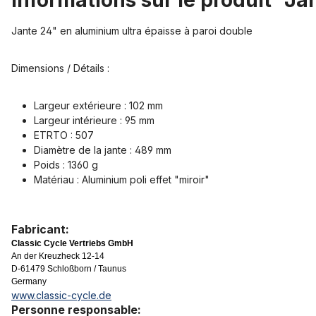
Informations sur le produit "J
Jante 24" en aluminium ultra épaisse à paroi double
Dimensions / Détails :
Largeur extérieure : 102 mm
Largeur intérieure : 95 mm
ETRTO : 507
Diamètre de la jante : 489 mm
Poids : 1360 g
Matériau : Aluminium poli effet "miroir"
Fabricant:
Classic Cycle Vertriebs GmbH
An der Kreuzheck 12-14
D-61479 Schloßborn / Taunus
Germany
www.classic-cycle.de
Personne responsable: