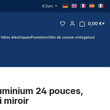
€
Euro
0,00 €*
 Vélos électriques
Promotion
Vélo de course vintage
tout
luminium 24 pouces,
 miroir