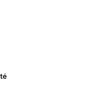
té
Jante en aluminium de 26 pouces, 67 mm, double paroi, poli miroi