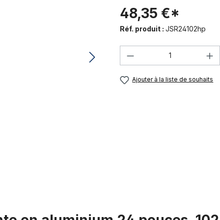
48,35 €*
Réf. produit :
JSR24102hp
Quantité de produi
Ajouter à la liste de souhaits