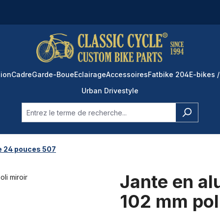
ion
Cadre
Garde-Boue
Eclairage
Accessoires
Fatbike 204
E-bikes /
Urban Drivestyle
e 24 pouces 507
Jante en a
102 mm poli