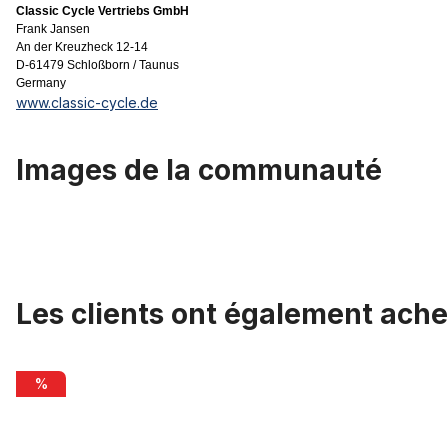
Classic Cycle Vertriebs GmbH
Frank Jansen
An der Kreuzheck 12-14
D-61479 Schloßborn / Taunus
Germany
www.classic-cycle.de
Images de la communauté
Les clients ont également ache
Ignorer la galerie de produits
intérieur du logement de câble pour freins, 2 m
%