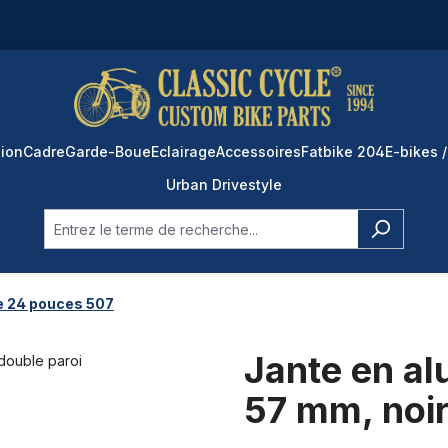
ion
Cadre
Garde-Boue
Eclairage
Accessoires
Fatbike 204
E-bikes /
Urban Drivestyle
e 24 pouces 507
Jante en a
57 mm, noir