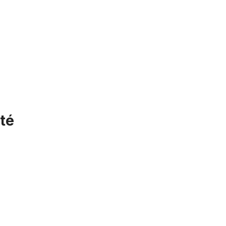
té
Pneu Street Hog III Whitewall Tire 24 x 4 1/4