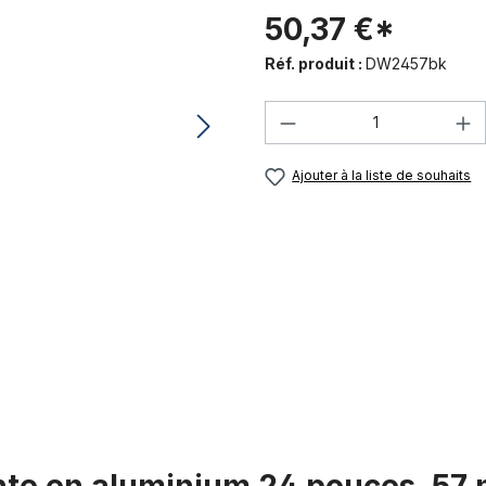
50,37 €*
Réf. produit :
DW2457bk
Quantité de produi
Ajouter à la liste de souhaits