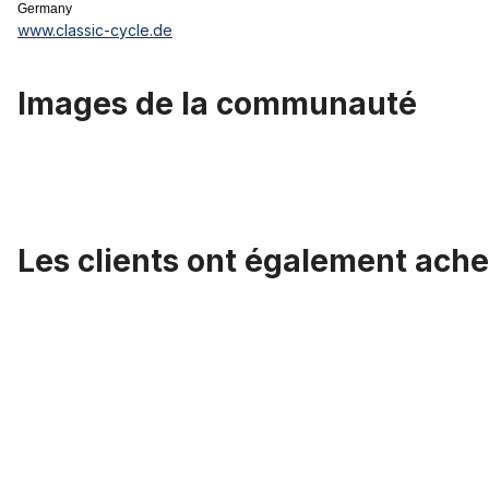
Germany
www.classic-cycle.de
Images de la communauté
Les clients ont également ache
Ignorer la galerie de produits
Pédalier cristal acier 2 pièces noir