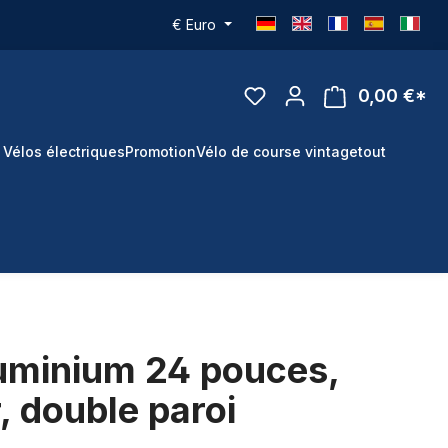
€
Euro
0,00 €*
 Vélos électriques
Promotion
Vélo de course vintage
tout
luminium 24 pouces,
, double paroi