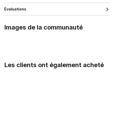
Évaluations
Images de la communauté
Les clients ont également acheté
Ignorer la galerie de produits
HIGO / Julet Câble d'extension 100 cm pour Ebike, 2 PIN femelle