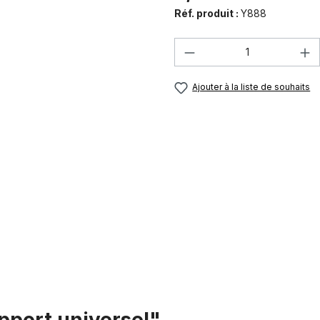
Réf. produit :
Y888
Quantité de produi
Ajouter à la liste de souhaits