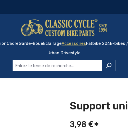
ion
Cadre
Garde-Boue
Eclairage
Accessoires
Fatbike 204
E-bikes /
Urban Drivestyle
Support uni
3,98 €*