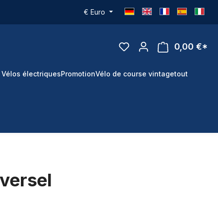
€
Euro
0,00 €*
 Vélos électriques
Promotion
Vélo de course vintage
tout
versel