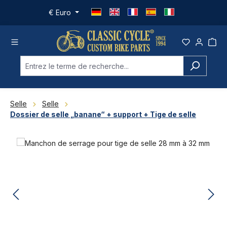
Passer au contenu principal
€
Euro
Selle
Selle
Dossier de selle „banane“ + support + Tige de selle
Ignorer la galerie d'images