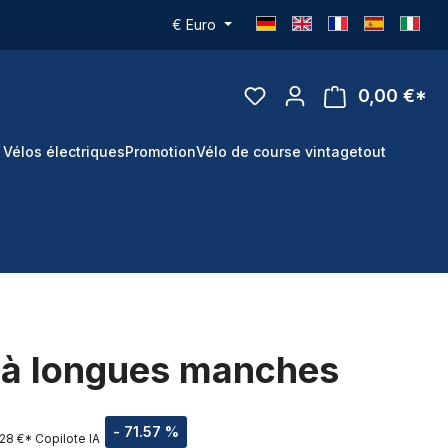
€
Euro
0,00 €*
 Vélos électriques
Promotion
Vélo de course vintage
tout
s à longues manches
- 71.57 %
,28 €*
Copilote IA