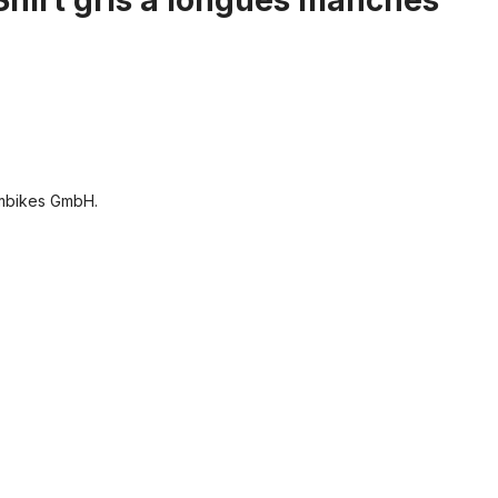
-Shirt gris à longues manches"
mbikes GmbH.