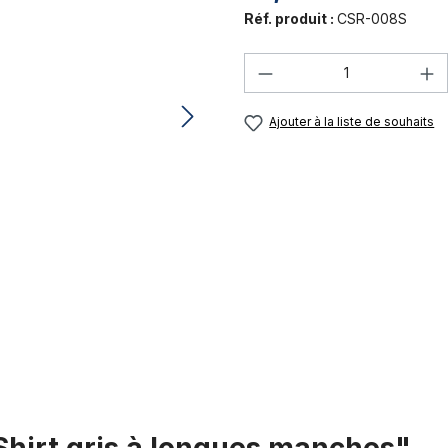
Réf. produit :
CSR-008S
Quantité de produi
Ajouter à la liste de souhaits