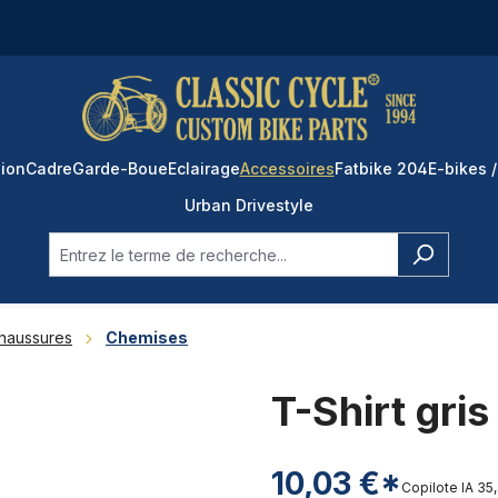
ion
Cadre
Garde-Boue
Eclairage
Accessoires
Fatbike 204
E-bikes /
Urban Drivestyle
Chaussures
Chemises
T-Shirt gri
10,03 €*
Copilote IA
35