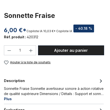
Sonnette Fraise
- 40.18 %
6,00 €*
Copilote IA
10,03 €*
Copilote IA
Réf. produit :
420312
Quantité de produit : Entrez la quantité
Ajouter au panier
Ajouter à la liste de souhaits
Description
Sonnette Fraise Sonnette avertisseur sonore à action rotative
de qualité supérieure Dimensions / Détails : Support et sonn…
Plus
Évaluations