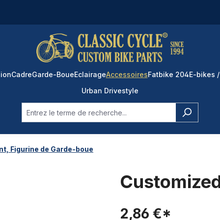
ion
Cadre
Garde-Boue
Eclairage
Accessoires
Fatbike 204
E-bikes /
Urban Drivestyle
nt, Figurine de Garde-boue
Customized
2,86 €*