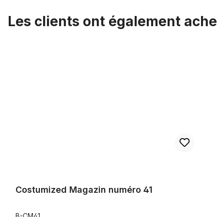
Les clients ont également ache
Ignorer la galerie de produits
Costumized Magazin numéro 41
Costumized Magazin numéro 41
B-CM41