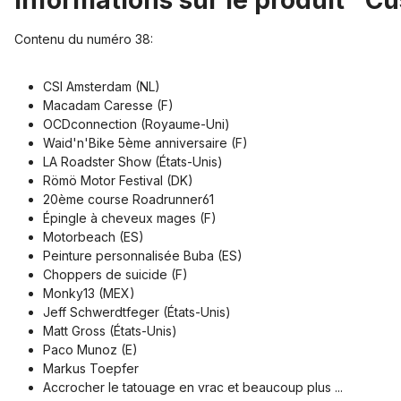
Informations sur le produit "
Contenu du numéro 38:
CSI Amsterdam (NL)
Macadam Caresse (F)
OCDconnection (Royaume-Uni)
Waid'n'Bike 5ème anniversaire (F)
LA Roadster Show (États-Unis)
Römö Motor Festival (DK)
20ème course Roadrunner61
Épingle à cheveux mages (F)
Motorbeach (ES)
Peinture personnalisée Buba (ES)
Choppers de suicide (F)
Monky13 (MEX)
Jeff Schwerdtfeger (États-Unis)
Matt Gross (États-Unis)
Paco Munoz (E)
Markus Toepfer
Accrocher le tatouage en vrac et beaucoup plus ...