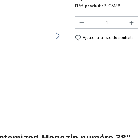
Réf. produit :
B-CM38
Quantité de produi
Ajouter à la liste de souhaits