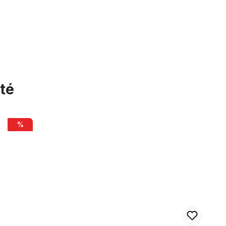
té
Poignée GoGo - son vélomoteur, orange / vert
%