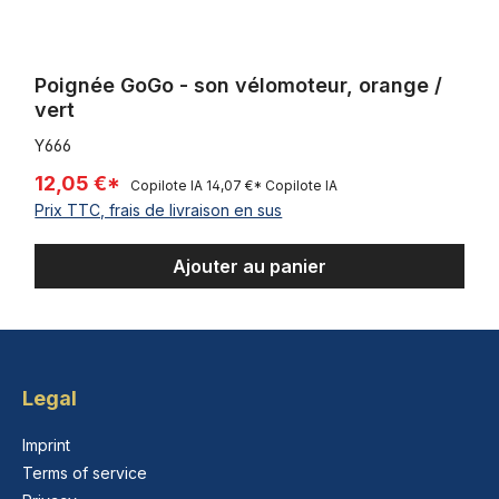
Poignée GoGo - son vélomoteur, orange /
vert
Y666
12,05 €*
Copilote IA
14,07 €*
Copilote IA
Prix TTC, frais de livraison en sus
Ajouter au panier
Legal
Imprint
Terms of service