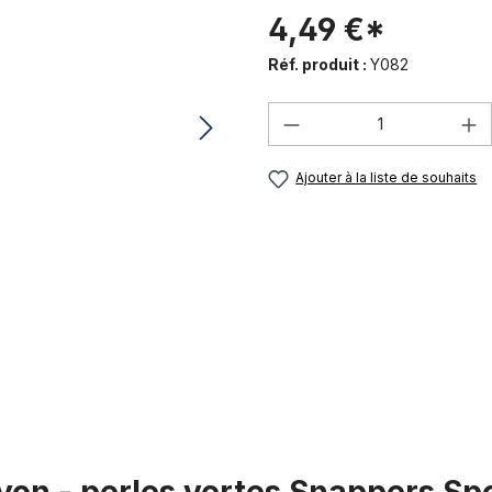
4,49 €*
Réf. produit :
Y082
Quantité de produi
Ajouter à la liste de souhaits