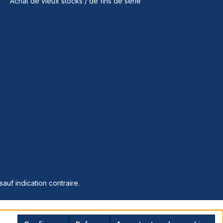
Achat de vieux stocks / de fins de série
sauf indication contraire.