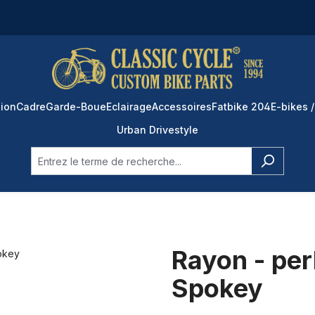
ion
Cadre
Garde-Boue
Eclairage
Accessoires
Fatbike 204
E-bikes /
Urban Drivestyle
Rayon - per
Spokey