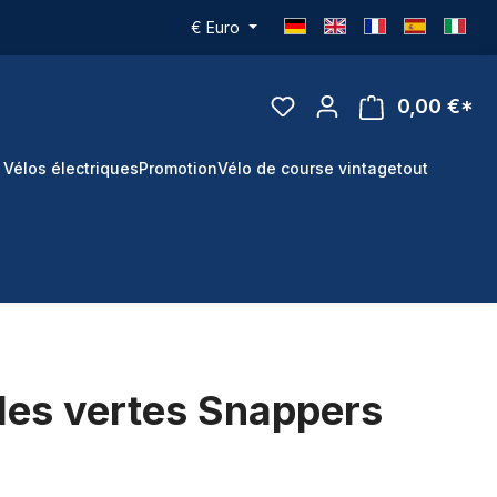
€
Euro
0,00 €*
 Vélos électriques
Promotion
Vélo de course vintage
tout
les vertes Snappers