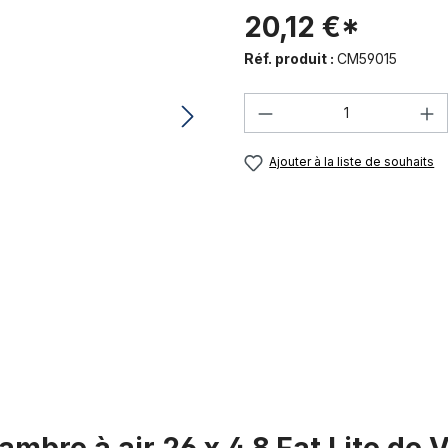
20,12 €*
Réf. produit :
CM59015
Quantité de produi
Ajouter à la liste de souhaits