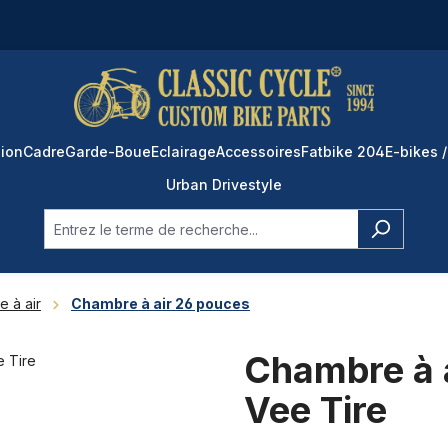
ion
Cadre
Garde-Boue
Eclairage
Accessoires
Fatbike 204
E-bikes /
Urban Drivestyle
 à air
Chambre à air 26 pouces
Chambre à a
Vee Tire