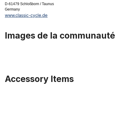
D-61479 Schloßborn / Taunus
Germany
www.classic-cycle.de
Images de la communauté
Accessory Items
Ignorer la galerie de produits
Pneu Fat Bike Classic Cycle Fleetwood 24 x 4.0