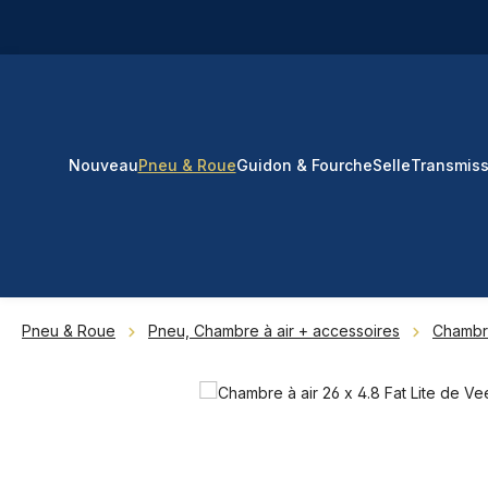
ser au contenu principal
Passer à la recherche
Passer à la navigation principale
Nouveau
Pneu & Roue
Guidon & Fourche
Selle
Transmiss
Pneu & Roue
Pneu, Chambre à air + accessoires
Chambre
Ignorer la galerie d'images