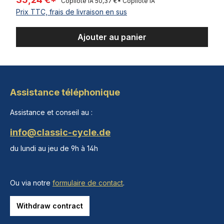
Copilote IA
50,37 €*
Copilote IA
Prix TTC, frais de livraison en sus
Ajouter au panier
Assistance téléphonique
Assistance et conseil au :
info@classic-cycle.de
du lundi au jeu de 9h à 14h
Ou via notre
formulaire de contact
.
Withdraw contract