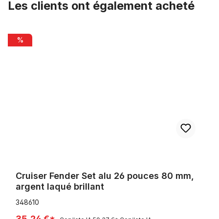
Les clients ont également acheté
Ignorer la galerie de produits
Cruiser Fender Set alu 26 pouces 80 mm, argent laqué brillant
%
Cruiser Fender Set alu 26 pouces 80 mm,
argent laqué brillant
348610
35,24 €*